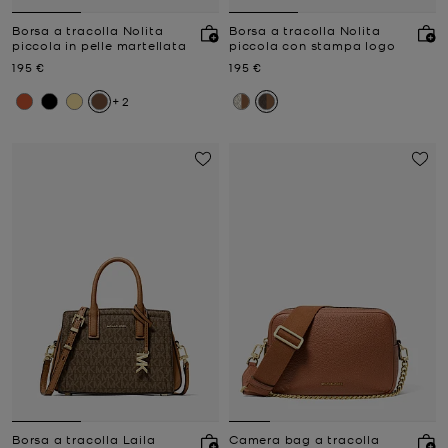
Borsa a tracolla Nolita
Borsa a tracolla Nolita
piccola in pelle martellata
piccola con stampa logo
Prezzo attuale
Prezzo attuale
195 €
195 €
+2
Borsa a tracolla Laila
Camera bag a tracolla