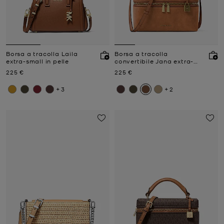
Borsa a tracolla Laila
Borsa a tracolla
extra-small in pelle
convertibile Jana extra-
small in pelle
Prezzo attuale
Prezzo attuale
225 €
225 €
+3
+2