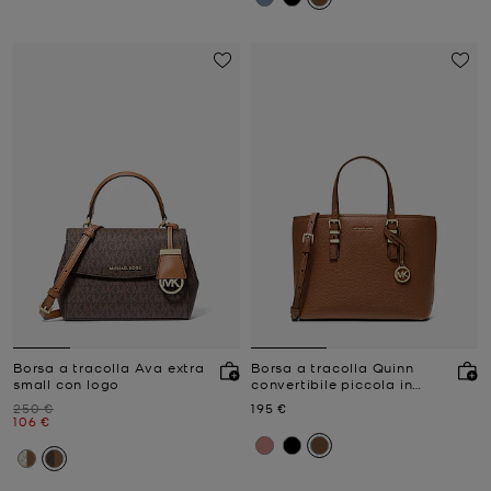
Borsa a tracolla Ava extra
Borsa a tracolla Quinn
small con logo
convertibile piccola in
pelle martellata
Prezzo iniziale
Prezzo attuale
250 €
195 €
Prezzo attuale
106 €