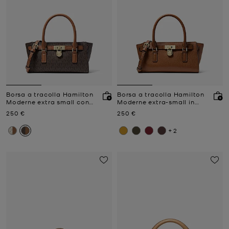
Borsa a tracolla Hamilton
Borsa a tracolla Hamilton
Moderne extra small con
Moderne extra-small in
stampa logo
pelle
Prezzo attuale
Prezzo attuale
250 €
250 €
+2