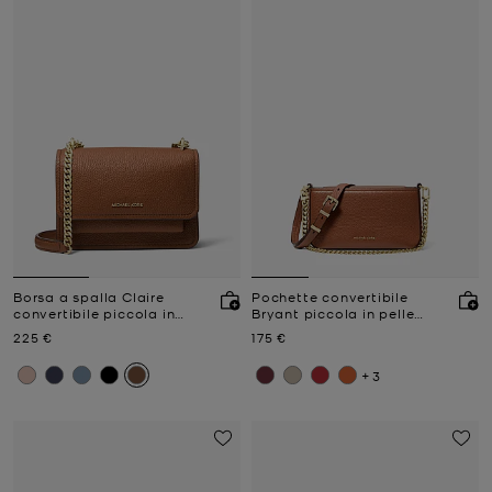
Borsa a spalla Claire
Pochette convertibile
convertibile piccola in
Bryant piccola in pelle
pelle martellata
martellata
Prezzo attuale
Prezzo attuale
225 €
175 €
+3