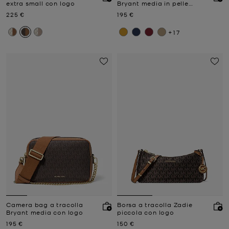
extra small con logo
Bryant media in pelle
martellata
Prezzo attuale
Prezzo attuale
225 €
195 €
+17
Camera bag a tracolla
Borsa a tracolla Zadie
Bryant media con logo
piccola con logo
Prezzo attuale
Prezzo attuale
195 €
150 €