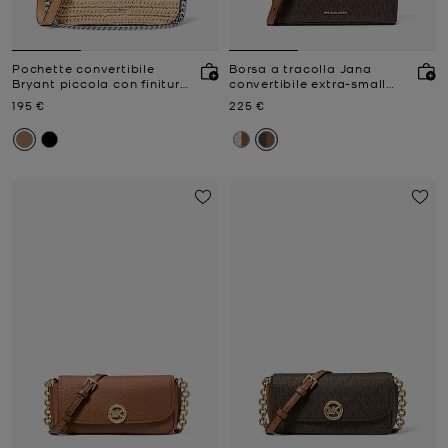
Pochette convertibile
Borsa a tracolla Jana
Bryant piccola con finitura
convertibile extra-small
crochet
con logo
Prezzo attuale
Prezzo attuale
195 €
225 €