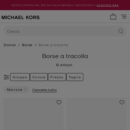
SCONTO EXTRA DEL 15% SUI SALDI |MODELLI SELEZIONATI |
ACQUISTA ORA
0 articol
Cerca
Donna
/
Borse
/
Borse a tracolla
Borse a tracolla
51
Articoli
Gruppo
Colore
Prezzo
Taglia
Marrone
Cancella tutto
Elimina Filtri Attualmente Filtrato Per Colore: Marrone