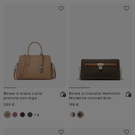
Borsa a mano Laila
Borsa a tracolla Hamilton
piccola con logo
Moderne convertibile
extra-small con logo
Prezzo attuale
Prezzo attuale
250 €
195 €
+4