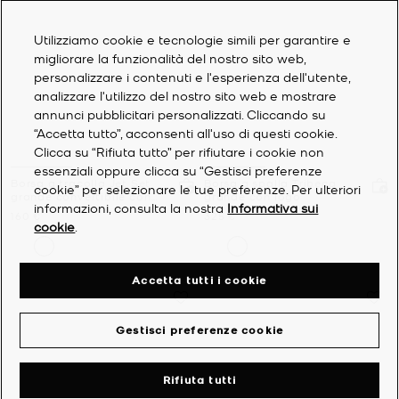
Utilizziamo cookie e tecnologie simili per garantire e
migliorare la funzionalità del nostro sito web,
personalizzare i contenuti e l'esperienza dell'utente,
analizzare l'utilizzo del nostro sito web e mostrare
annunci pubblicitari personalizzati. Cliccando su
“Accetta tutto”, acconsenti all'uso di questi cookie.
Clicca su “Rifiuta tutto” per rifiutare i cookie non
essenziali oppure clicca su “Gestisci preferenze
Borsa a tracolla Jet Set
Borsa a spalla Tribeca
cookie” per selezionare le tue preferenze. Per ulteriori
grande convertibile con
grande con logo
informazioni, consulta la nostra
Informativa sui
stampa logo
Prezzo attuale
Prezzo attuale
160 €
325 €
cookie
.
Accetta tutti i cookie
Gestisci preferenze cookie
Rifiuta tutti