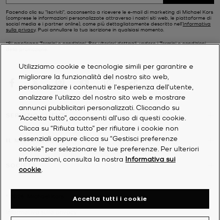
Facendo clic su "Iscriviti", acconsento a ricevere le e-mail di marketing di Michael Kors
(comprese le informazioni personalizzate attraverso i nostri siti web, le piattaforme di
social media e i partner online), come più dettagliatamente descritto nell’
Informativa
sulla privacy
. Puoi annullare la tua iscrizione in qualsiasi momento.
*Si applicano Termini e condizioni. Per ulteriori dettagli, vedere i
Termini e condizioni
della promozione.
Utilizziamo cookie e tecnologie simili per garantire e
migliorare la funzionalità del nostro sito web,
personalizzare i contenuti e l'esperienza dell'utente,
analizzare l'utilizzo del nostro sito web e mostrare
annunci pubblicitari personalizzati. Cliccando su
SERVIZIO CLIENTI
“Accetta tutto”, acconsenti all'uso di questi cookie.
Clicca su “Rifiuta tutto” per rifiutare i cookie non
essenziali oppure clicca su “Gestisci preferenze
IL MIO ACCOUNT
cookie” per selezionare le tue preferenze. Per ulteriori
informazioni, consulta la nostra
Informativa sui
SOCIETÀ
cookie
.
©
2026
Michael Kors
Accetta tutti i cookie
Informativa sulla privacy