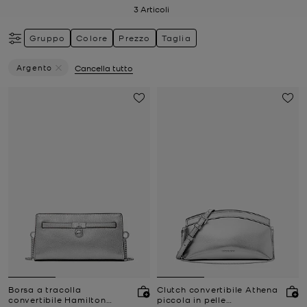
3
Articoli
Gruppo
Colore
Prezzo
Taglia
Argento
Cancella tutto
Elimina Filtri Attualmente Filtrato Per Colore: Argento
Borsa a tracolla
Clutch convertibile Athena
convertibile Hamilton
piccola in pelle