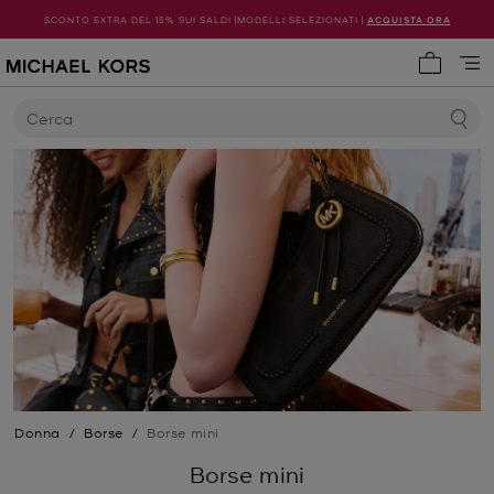
SCONTO EXTRA DEL 15% SUI SALDI |MODELLI SELEZIONATI |
ACQUISTA ORA
0 articol
Cerca
Donna
/
Borse
/
Borse mini
Borse mini