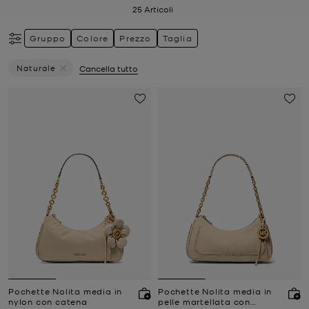
25
Articoli
Gruppo
Colore
Prezzo
Taglia
Naturale
Cancella tutto
Elimina Filtri Attualmente Filtrato Per Colore: Naturale
Pochette Nolita media in
Pochette Nolita media in
nylon con catena
pelle martellata con