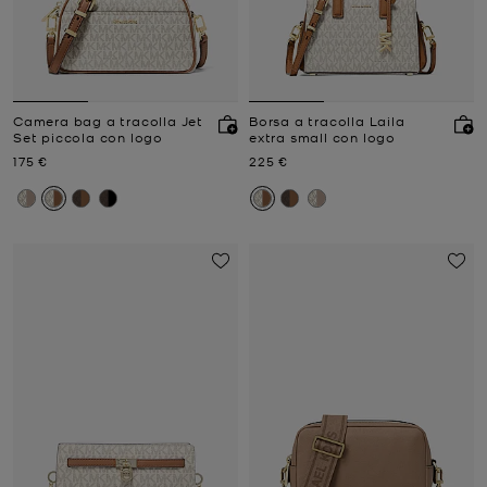
Camera bag a tracolla Jet
Borsa a tracolla Laila
Set piccola con logo
extra small con logo
Prezzo attuale
Prezzo attuale
175 €
225 €