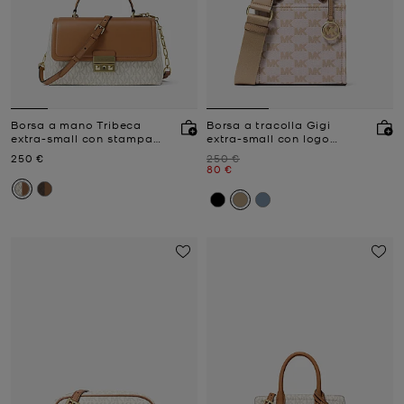
Borsa a mano Tribeca
Borsa a tracolla Gigi
extra-small con stampa
extra-small con logo
logo
jacquard
Prezzo attuale
Prezzo iniziale
250 €
250 €
Prezzo attuale
80 €