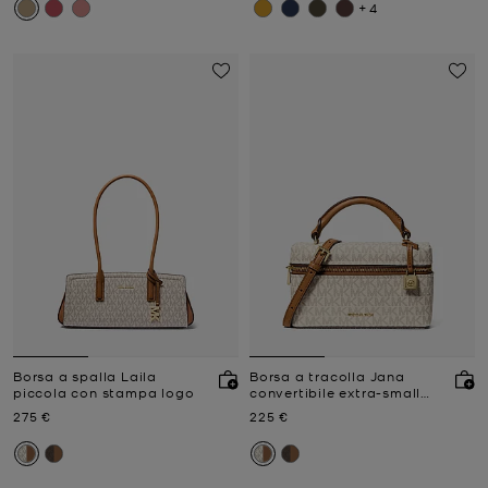
+4
Borsa a spalla Laila
Borsa a tracolla Jana
piccola con stampa logo
convertibile extra-small
con logo
Prezzo attuale
Prezzo attuale
275 €
225 €