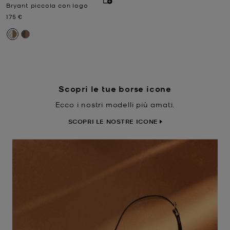
Bryant piccola con logo
Prezzo attuale
175 €
Scopri le tue borse icone
Ecco i nostri modelli più amati.
SCOPRI LE NOSTRE ICONE