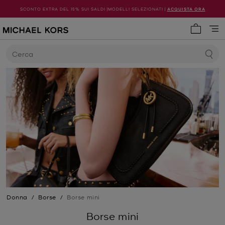
SCONTO EXTRA DEL 15% SUI SALDI |MODELLI SELEZIONATI |
ACQUISTA ORA
0 articol
Cerca
Donna
/
Borse
/
Borse mini
Borse mini