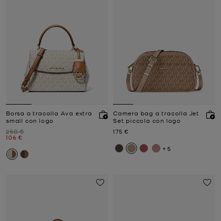
Borsa a tracolla Ava extra
Camera bag a tracolla Jet
small con logo
Set piccola con logo
Prezzo iniziale
Prezzo attuale
250 €
175 €
Prezzo attuale
106 €
+5