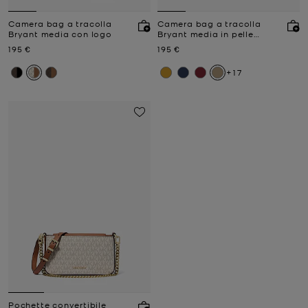
Camera bag a tracolla
Camera bag a tracolla
Bryant media con logo
Bryant media in pelle
martellata
Prezzo attuale
Prezzo attuale
195 €
195 €
+17
Pochette convertibile