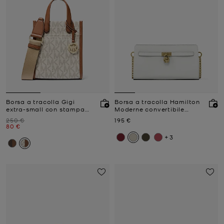
Borsa a tracolla Gigi
Borsa a tracolla Hamilton
extra-small con stampa
Moderne convertibile
logo
extra-small con logo
Prezzo iniziale
Prezzo attuale
250 €
195 €
Prezzo attuale
80 €
+3