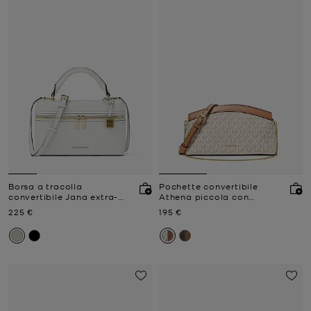
Borsa a tracolla
Pochette convertibile
convertibile Jana extra-
Athena piccola con
small in pelle
stampa logo
Prezzo attuale
Prezzo attuale
225 €
195 €