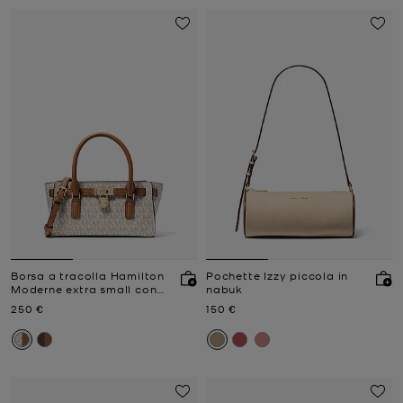
Borsa a tracolla Hamilton
Pochette Izzy piccola in
Moderne extra small con
nabuk
stampa logo
Prezzo attuale
Prezzo attuale
250 €
150 €