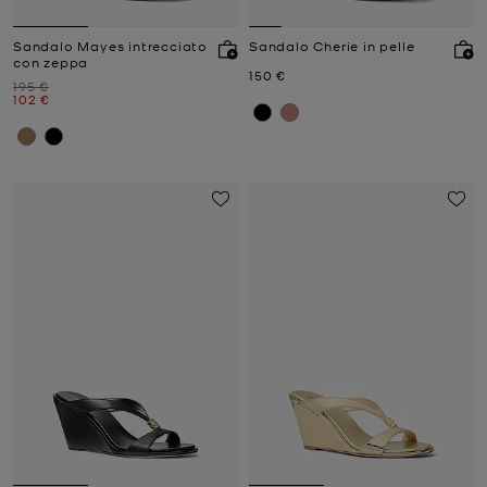
Sandalo Mayes intrecciato
Sandalo Cherie in pelle
con zeppa
Prezzo attuale
150 €
Prezzo iniziale
195 €
Prezzo attuale
102 €