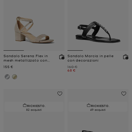
Sandalo Serena Flex in
Sandalo Marcia in pelle
mesh metallizzato con
con decorazioni
glitter
Prezzo attuale
Prezzo iniziale
155 €
160 €
Prezzo attuale
68 €
RICHIESTO.
RICHIESTO.
82 acquisti
49 acquisti