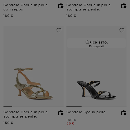
Sandalo Cherie in pelle
Sandalo Cherie in pelle
con zeppa
stampa serpente
metallizzata con zeppa
Prezzo attuale
Prezzo attuale
180 €
180 €
RICHIESTO.
10 acquisti
Sandalo Cherie in pelle
Sandalo Kya in pelle
stampa serpente
Prezzo iniziale
180 €
metallizzata
Prezzo attuale
150 €
Prezzo attuale
85 €