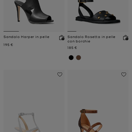
Sandalo Harper in pelle
Sandalo Rosetta in pelle
con borchie
Prezzo attuale
195 €
Prezzo attuale
185 €