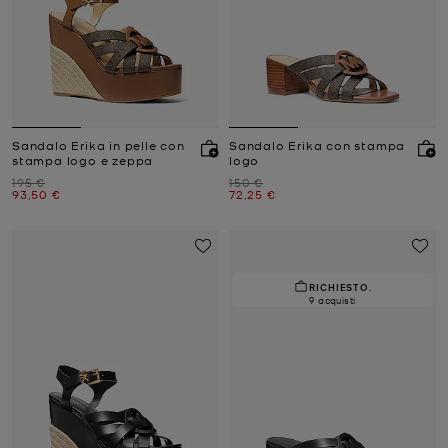
Sandalo Erika in pelle con
Sandalo Erika con stampa
stampa logo e zeppa
logo
Prezzo iniziale
Prezzo iniziale
195 €
150 €
Prezzo attuale
Prezzo attuale
93,50 €
72,25 €
RICHIESTO.
9 acquisti