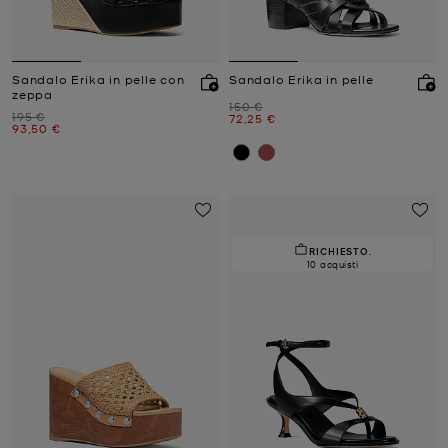
Sandalo Erika in pelle con
Sandalo Erika in pelle
zeppa
Prezzo iniziale
150 €
Prezzo iniziale
195 €
Prezzo attuale
72,25 €
Prezzo attuale
93,50 €
RICHIESTO.
10 acquisti