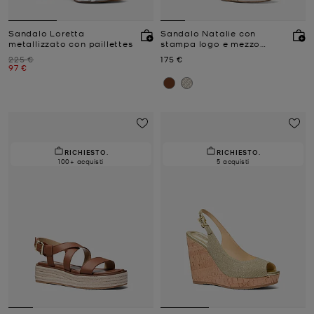
Sandalo Loretta
Sandalo Natalie con
metallizzato con paillettes
stampa logo e mezzo
tacco
Prezzo iniziale
Prezzo attuale
225 €
175 €
Prezzo attuale
97 €
RICHIESTO.
RICHIESTO.
100+ acquisti
5 acquisti