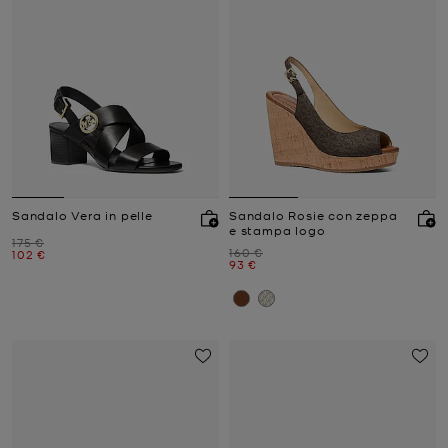
Sandalo Vera in pelle
Sandalo Rosie con zeppa
e stampa logo
Prezzo iniziale
175 €
Prezzo iniziale
160 €
Prezzo attuale
102 €
Prezzo attuale
93 €