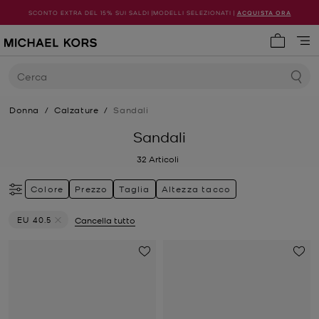
SCONTO EXTRA DEL 15% SUI SALDI |MODELLI SELEZIONATI |
ACQUISTA ORA
0 articol
Cerca
Donna
/
Calzature
/
Sandali
Sandali
32
Articoli
Colore
Prezzo
Taglia
Altezza tacco
EU 40.5
Cancella tutto
Elimina filtri Attualmente filtrato per Taglia: EU 40.5