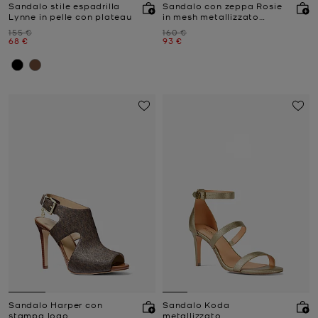
Sandalo stile espadrilla
Sandalo con zeppa Rosie
Lynne in pelle con plateau
in mesh metallizzato
glitterato
Prezzo iniziale
Prezzo iniziale
155 €
160 €
Prezzo attuale
Prezzo attuale
68 €
93 €
Sandalo Harper con
Sandalo Koda
stampa logo
metallizzato