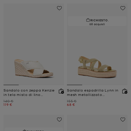
RICHIESTO.
68 acquisti
Sandalo con zeppa Kenzie
Sandalo espadrilla Lynn in
in tela misto di lino
mesh metallizzato
sfrangiato
glitterato
Prezzo iniziale
Prezzo iniziale
140 €
155 €
Prezzo attuale
Prezzo attuale
119 €
68 €