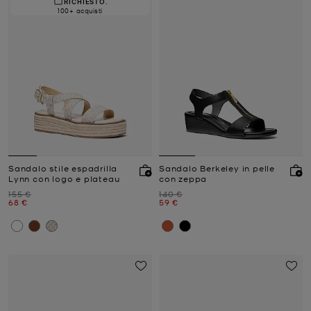
RICHIESTO.
100+ acquisti
Sandalo stile espadrilla
Sandalo Berkeley in pelle
Lynn con logo e plateau
con zeppa
Prezzo iniziale
Prezzo iniziale
155 €
140 €
Prezzo attuale
Prezzo attuale
68 €
59 €