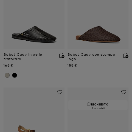
Sabot Cady in pelle
Sabot Cady con stampa
traforata
logo
Prezzo attuale
Prezzo attuale
165 €
155 €
RICHIESTO.
11 acquisti