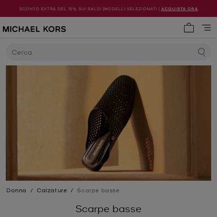
SCONTO EXTRA DEL 15% SUI SALDI |MODELLI SELEZIONATI |
ACQUISTA ORA
0 articol
Cerca
Donna
/
Calzature
/
Scarpe basse
Scarpe basse