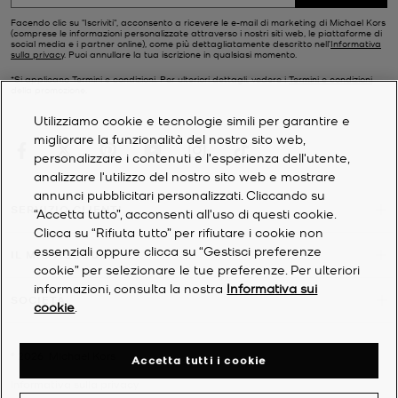
Facendo clic su "Iscriviti", acconsento a ricevere le e-mail di marketing di Michael Kors
(comprese le informazioni personalizzate attraverso i nostri siti web, le piattaforme di
social media e i partner online), come più dettagliatamente descritto nell’
Informativa
sulla privacy
. Puoi annullare la tua iscrizione in qualsiasi momento.
*Si applicano Termini e condizioni. Per ulteriori dettagli, vedere i
Termini e condizioni
della promozione.
Utilizziamo cookie e tecnologie simili per garantire e
migliorare la funzionalità del nostro sito web,
personalizzare i contenuti e l'esperienza dell'utente,
analizzare l'utilizzo del nostro sito web e mostrare
annunci pubblicitari personalizzati. Cliccando su
SERVIZIO CLIENTI
“Accetta tutto”, acconsenti all'uso di questi cookie.
Clicca su “Rifiuta tutto” per rifiutare i cookie non
essenziali oppure clicca su “Gestisci preferenze
IL MIO ACCOUNT
cookie” per selezionare le tue preferenze. Per ulteriori
informazioni, consulta la nostra
Informativa sui
SOCIETÀ
cookie
.
©
2026
Michael Kors
Accetta tutti i cookie
Informativa sulla privacy