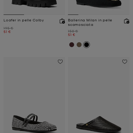
Loafer in pelle Colby
Ballerina Milan in pelle
scamosciata
Prezzo iniziale
195 €
Prezzo iniziale
150 €
Prezzo attuale
51 €
Prezzo attuale
51 €