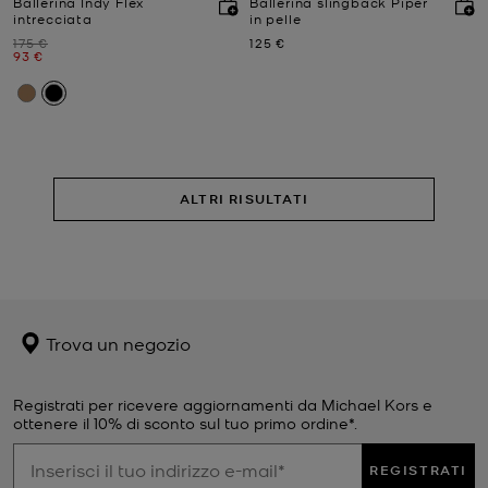
Ballerina Indy Flex
Ballerina slingback Piper
intrecciata
in pelle
Prezzo iniziale
Prezzo attuale
175 €
125 €
Prezzo attuale
93 €
ALTRI RISULTATI
Trova un negozio
Registrati per ricevere aggiornamenti da Michael Kors e
ottenere il 10% di sconto sul tuo primo ordine*.
REGISTRATI