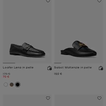
Loafer Lena in pelle
Sabot McKenzie in pelle
Prezzo iniziale
Prezzo attuale
175 €
150 €
Prezzo attuale
70 €