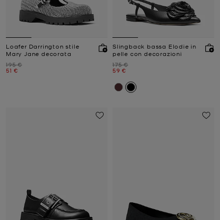
Loafer Darrington stile
Slingback bassa Elodie in
Mary Jane decorata
pelle con decorazioni
Prezzo iniziale
Prezzo iniziale
195 €
175 €
Prezzo attuale
Prezzo attuale
51 €
59 €