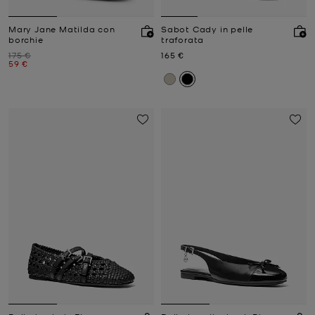
Mary Jane Matilda con
Sabot Cady in pelle
borchie
traforata
Prezzo iniziale
Prezzo attuale
175 €
165 €
Prezzo attuale
59 €