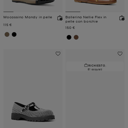
Mocassino Mandy in pelle
Ballerina Nellie Flex in
pelle con borchie
Prezzo attuale
115 €
Prezzo attuale
150 €
RICHIESTO.
81 acquisti