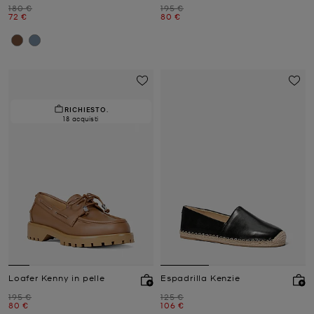
Prezzo iniziale
Prezzo iniziale
180 €
195 €
Prezzo attuale
Prezzo attuale
72 €
80 €
RICHIESTO.
18 acquisti
Loafer Kenny in pelle
Espadrilla Kenzie
Prezzo iniziale
Prezzo iniziale
195 €
125 €
Prezzo attuale
Prezzo attuale
80 €
106 €