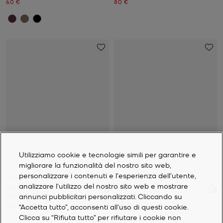
Prezzo attuale
Prezzo attuale
60 €
80 €
Utilizziamo cookie e tecnologie simili per garantire e
migliorare la funzionalità del nostro sito web,
personalizzare i contenuti e l'esperienza dell'utente,
analizzare l'utilizzo del nostro sito web e mostrare
Loafer Jennings in pelle
Ballerina Pixie Jelly con
scamosciata
decorazioni
annunci pubblicitari personalizzati. Cliccando su
Prezzo attuale
Prezzo iniziale
150 €
120 €
“Accetta tutto”, acconsenti all'uso di questi cookie.
Prezzo attuale
42 €
Clicca su “Rifiuta tutto” per rifiutare i cookie non