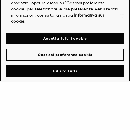
essenziali oppure clicca su “Gestisci preferenze
cookie” per selezionare le tue preferenze. Per ulteriori
informazioni, consulta la nostra
Informativa sui
cookie
.
Accetta tutti i cookie
Gestisci preferenze cookie
Rifiuta tutti
Ballerina slingback Piper
Loafer Jennings in pelle
in pelle
Prezzo iniziale
150 €
Prezzo attuale
125 €
Prezzo attuale
63 €