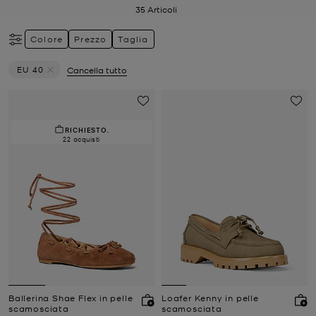
35
Articoli
Colore
Prezzo
Taglia
EU 40
Cancella tutto
Elimina filtri Attualmente filtrato per Taglia: EU 40
RICHIESTO.
22 acquisti
Ballerina Shae Flex in pelle
Loafer Kenny in pelle
scamosciata
scamosciata