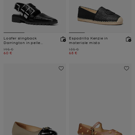
Loafer slingback
Espadrilla Kenzie in
Darrington in pelle
materiale misto
craquelé verniciata
Prezzo iniziale
Prezzo iniziale
195 €
135 €
Prezzo attuale
Prezzo attuale
60 €
68 €