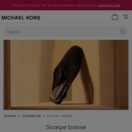
SCONTO EXTRA DEL 15% SUI SALDI |MODELLI SELEZIONATI |
ACQUISTA ORA
0 articol
Cerca
Donna
/
Calzature
/
Scarpe basse
Scarpe basse