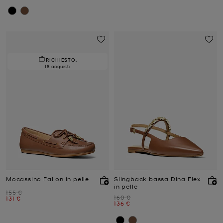
RICHIESTO.
18 acquisti
Mocassino Fallon in pelle
Slingback bassa Dina Flex
in pelle
Prezzo iniziale
155 €
Prezzo iniziale
160 €
Prezzo attuale
131 €
Prezzo attuale
136 €