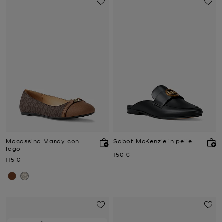
Mocassino Mandy con
Sabot McKenzie in pelle
logo
Prezzo attuale
150 €
Prezzo attuale
115 €