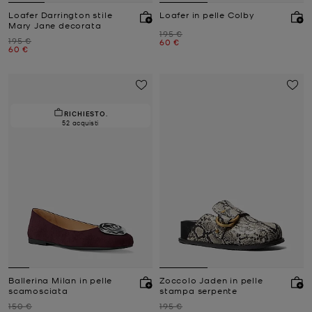
Loafer Darrington stile
Loafer in pelle Colby
Mary Jane decorata
Prezzo iniziale
195 €
Prezzo iniziale
195 €
Prezzo attuale
60 €
Prezzo attuale
60 €
RICHIESTO.
52 acquisti
Ballerina Milan in pelle
Zoccolo Jaden in pelle
scamosciata
stampa serpente
Prezzo iniziale
Prezzo iniziale
150 €
195 €