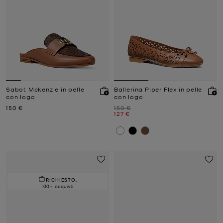
Sabot Mckenzie in pelle
Ballerina Piper Flex in pelle
con logo
con logo
Prezzo attuale
Prezzo iniziale
150 €
150 €
Prezzo attuale
127 €
RICHIESTO.
100+ acquisti