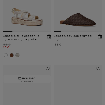
Sandalo stile espadrilla
Sabot Cady con stampa
Lynn con logo e plateau
logo
Prezzo iniziale
Prezzo attuale
155 €
155 €
Prezzo attuale
68 €
RICHIESTO.
51 acquisti