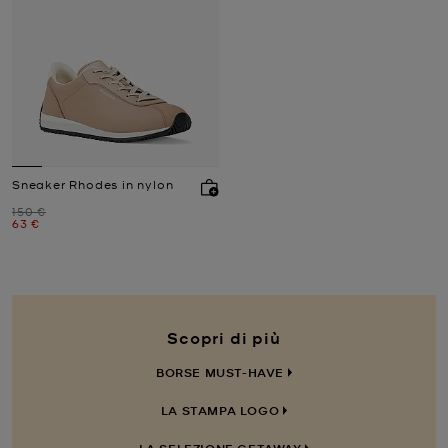
Sneaker Rhodes in nylon
Prezzo iniziale
150 €
Prezzo attuale
63 €
Scopri di più
BORSE MUST-HAVE
LA STAMPA LOGO