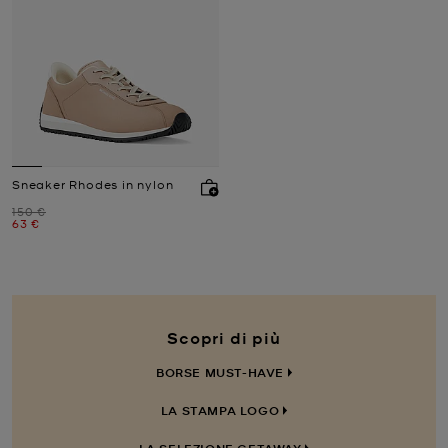
Sneaker Rhodes in nylon
Prezzo iniziale
150 €
Prezzo attuale
63 €
Scopri di più
BORSE MUST-HAVE
LA STAMPA LOGO