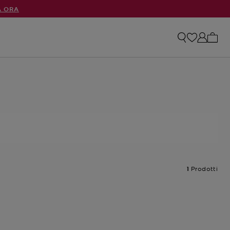
A ORA
0 arti
1
Prodotti