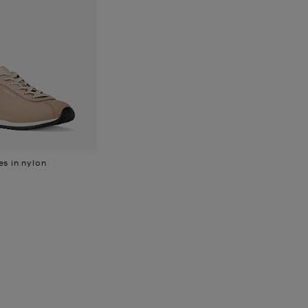
s in nylon
e