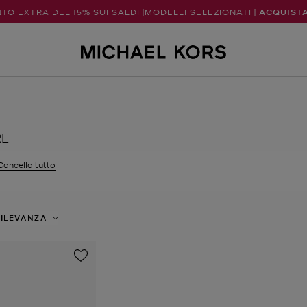
TO EXTRA DEL 15% SUI SALDI |MODELLI SELEZIONATI |
ACQUIST
RE
Cancella tutto
tri Attualmente filtrato per Taglia: EU 43
ILEVANZA