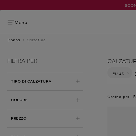
SCON
Menu
Donna
/
Calzature
FILTRA PER
CALZATU
EU 43
Elimina fil
TIPO DI CALZATURA
R
Ordina per
COLORE
PREZZO