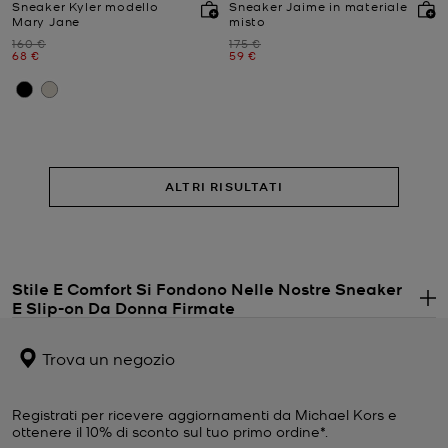
Sneaker Kyler modello
Sneaker Jaime in materiale
Mary Jane
misto
Prezzo iniziale
Prezzo iniziale
160 €
175 €
Prezzo attuale
Prezzo attuale
68 €
59 €
ALTRI RISULTATI
Stile E Comfort Si Fondono Nelle Nostre Sneaker
E Slip-on Da Donna Firmate
. 
Modelli tanto comodi quanto di tendenza, le nostre sneaker in
pelle sono una scelta vincente. Puoi indossarle con qualsiasi capo,
Trova un negozio
da una t-shirt e jogger a sensuali
abiti estivi
. Le sneaker da donna
Michael Kors reinventano una silhouette sportiva in chiave
glamour, mentre i versatili modelli slip-on in pelle sono ideali da
Registrati per ricevere aggiornamenti da Michael Kors e
indossare tutti i giorni. Scegli tra le sneaker firmate bianche senza
ottenere il 10% di sconto sul tuo primo ordine*.
tempo oppure osa con un paio con logo! Abbiamo decine di