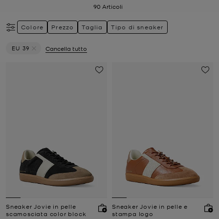
90
Articoli
Colore
Prezzo
Taglia
Tipo di sneaker
EU 39
Cancella tutto
Elimina filtri Attualmente filtrato per Taglia: EU 39
Sneaker Jovie in pelle
Sneaker Jovie in pelle e
scamosciata color block
stampa logo