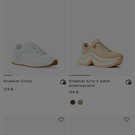
Sneaker Cindy
Sneaker Arla in pelle
scamosciata
Prezzo attuale
125 €
Prezzo attuale
195 €