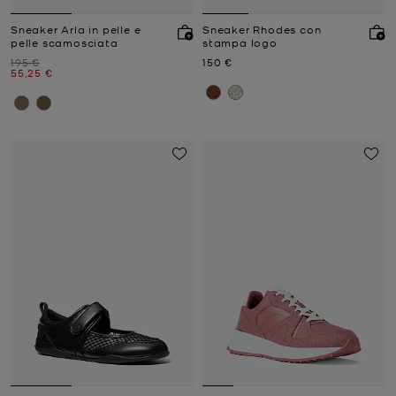
Sneaker Arla in pelle e
Sneaker Rhodes con
pelle scamosciata
stampa logo
Prezzo iniziale
Prezzo attuale
195 €
150 €
Prezzo attuale
55,25 €