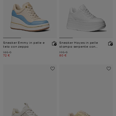
Sneaker Emmy in pelle e
Sneaker Hayes in pelle
tela con zeppa
stampa serpente con
plateau
Prezzo iniziale
Prezzo iniziale
185 €
195 €
Prezzo attuale
Prezzo attuale
72 €
80 €