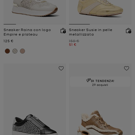
Sneaker Raina con logo
Sneaker Susie in pelle
Empire e plateau
metallizzata
Prezzo attuale
Prezzo iniziale
125 €
150 €
Prezzo attuale
51 €
DI TENDENZA!
29 acquisti