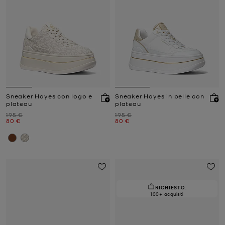
Sneaker Hayes con logo e
Sneaker Hayes in pelle con
plateau
plateau
Prezzo iniziale
Prezzo iniziale
195 €
195 €
Prezzo attuale
Prezzo attuale
80 €
80 €
RICHIESTO.
100+ acquisti