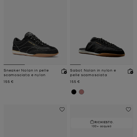
Sneaker Nolan in pelle
Sabot Nolan in nylon e
scamosciata e nylon
pelle scamosciata
Prezzo attuale
Prezzo attuale
155 €
155 €
RICHIESTO.
100+ acquisti