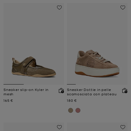
Sneaker slip-on Kyler in
Sneaker Dottie in pelle
mesh
scamosciata con plateau
Prezzo attuale
Prezzo attuale
165 €
180 €