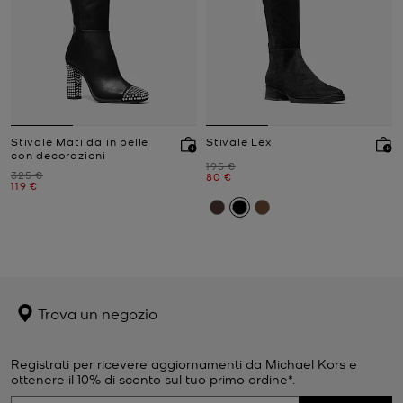
Stivale Matilda in pelle
Stivale Lex
con decorazioni
Prezzo iniziale
195 €
Prezzo iniziale
325 €
Prezzo attuale
80 €
Prezzo attuale
119 €
Trova un negozio
Registrati per ricevere aggiornamenti da Michael Kors e
ottenere il 10% di sconto sul tuo primo ordine*.