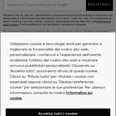
REGISTRATI
Facendo clic su "Iscriviti", acconsento a ricevere le e-mail di marketing di Michael Kors
(comprese le informazioni personalizzate attraverso i nostri siti web, le piattaforme di
social media e i partner online), come più dettagliatamente descritto nell’
Informativa
sulla privacy
. Puoi annullare la tua iscrizione in qualsiasi momento.
*Si applicano Termini e condizioni. Per ulteriori dettagli, vedere i
Termini e condizioni
della promozione.
Utilizziamo cookie e tecnologie simili per garantire e
migliorare la funzionalità del nostro sito web,
personalizzare i contenuti e l'esperienza dell'utente,
analizzare l'utilizzo del nostro sito web e mostrare
annunci pubblicitari personalizzati. Cliccando su
SERVIZIO CLIENTI
“Accetta tutto”, acconsenti all'uso di questi cookie.
Clicca su “Rifiuta tutto” per rifiutare i cookie non
essenziali oppure clicca su “Gestisci preferenze
IL MIO ACCOUNT
cookie” per selezionare le tue preferenze. Per ulteriori
informazioni, consulta la nostra
Informativa sui
SOCIETÀ
cookie
.
©
2026
Michael Kors
Accetta tutti i cookie