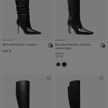
Stivale Dawn in pelle
Stivale Darrah in pelle
verniciata
Prezzo attuale
325 €
Prezzo iniziale
325 €
Prezzo attuale
127 €