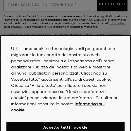
REGISTRATI
Facendo clic su "Iscriviti", acconsento a ricevere le e-mail di marketing di Michael Kors
(comprese le informazioni personalizzate attraverso i nostri siti web, le piattaforme di
social media e i partner online), come più dettagliatamente descritto nell’
Informativa
sulla privacy
. Puoi annullare la tua iscrizione in qualsiasi momento.
*Si applicano Termini e condizioni. Per ulteriori dettagli, vedere i
Termini e condizioni
della promozione.
Utilizziamo cookie e tecnologie simili per garantire e
migliorare la funzionalità del nostro sito web,
personalizzare i contenuti e l'esperienza dell'utente,
analizzare l'utilizzo del nostro sito web e mostrare
annunci pubblicitari personalizzati. Cliccando su
SERVIZIO CLIENTI
“Accetta tutto”, acconsenti all'uso di questi cookie.
Clicca su “Rifiuta tutto” per rifiutare i cookie non
essenziali oppure clicca su “Gestisci preferenze
IL MIO ACCOUNT
cookie” per selezionare le tue preferenze. Per ulteriori
informazioni, consulta la nostra
Informativa sui
SOCIETÀ
cookie
.
©
2026
Michael Kors
Accetta tutti i cookie