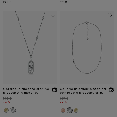
Prezzo attuale
Prezzo attuale
199 €
99 €
Collana in argento sterling
Collana in argento sterling
placcato in metallo
con logo e placcatura in
prezioso con pavé e logo
metallo prezioso
Prezzo iniziale
Prezzo iniziale
149 €
149 €
Empire
Prezzo attuale
Prezzo attuale
70 €
70 €