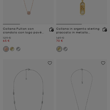
Collana Fulton con
Collana in argento sterling
ciondolo con logo pavé
placcato in metallo
placcata in metallo
prezioso con pavé e logo
Prezzo iniziale
Prezzo iniziale
129 €
149 €
prezioso
Empire
Prezzo attuale
Prezzo attuale
65 €
70 €