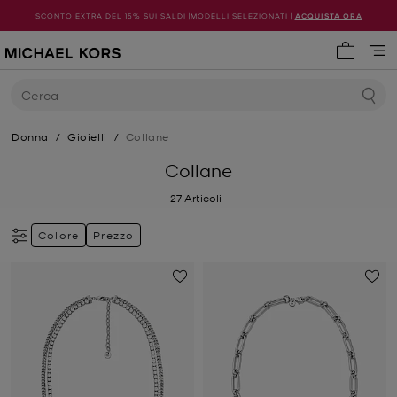
SCONTO EXTRA DEL 15% SUI SALDI |MODELLI SELEZIONATI |
ACQUISTA ORA
0 articol
Cerca
Donna
/
Gioielli
/
Collane
Collane
27
Articoli
Colore
Prezzo