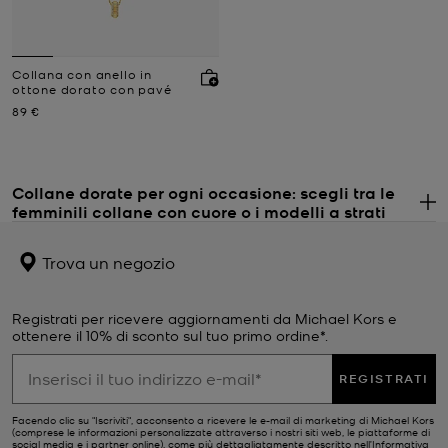
Collana con anello in
ottone dorato con pavé
Prezzo attuale
89 €
Collane dorate per ogni occasione: scegli tra le
femminili collane con cuore o i modelli a strati
. 
Tra i primi accessori da donna mai creati, una collana dorata chic
non può mancare in ogni guardaroba che si rispetti. Nel corso dei
Trova un negozio
secoli, i modelli e le tipologie di collane si sono moltiplicati e
reinventati, e la nostra selezione riflette questa storia. Outfit e
occasioni diversi richiedono tipi di collane diversi. I modelli lunghi
Registrati per ricevere aggiornamenti da Michael Kors e
con sottile catenina dorata possono essere indossati insieme ad
ottenere il 10% di sconto sul tuo primo ordine*.
altri accessori e sfoggiati sopra
abiti
casual e
top da donna
per un
look dal fascino bohémien. Se invece desideri far brillare il tuo
REGISTRATI
gioiello, le nostre iconiche collane con cuore o i pendenti firmati
adorneranno ogni tipo di décolleté. Naturalmente, molte delle
Facendo clic su "Iscriviti", acconsento a ricevere le e-mail di marketing di Michael Kors
nostre collane firmate da donna sono impreziosite con cristalli
(comprese le informazioni personalizzate attraverso i nostri siti web, le piattaforme di
social media e i partner online), come più dettagliatamente descritto nell’
Informativa