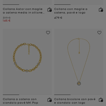
Collana Astor con maglie
Collana con maglie a
a catena media in ottone
catena, pavé e logo
placcato in metallo
Prezzo iniziale
Prezzo attuale
319 €
479 €
prezioso e pavé
Prezzo attuale
145 €
Collana a catena con
Collana bicolore con pavé
ciondolo pavé MK Pop
e ciondolo con logo