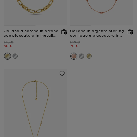
Collana a catena in ottone
Collana in argento sterling
con placcatura in metallo
con logo e placcatura in
prezioso
metallo prezioso
Prezzo iniziale
Prezzo iniziale
175 €
149 €
Prezzo attuale
Prezzo attuale
80 €
70 €