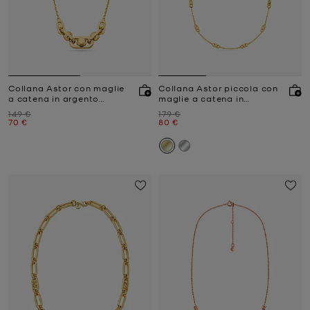
Collana Astor con maglie
Collana Astor piccola con
a catena in argento
maglie a catena in
sterling con placcatura in
argento sterling e
Prezzo iniziale
Prezzo iniziale
149 €
179 €
metallo prezioso
placcatura in metallo
Prezzo attuale
Prezzo attuale
70 €
80 €
prezioso