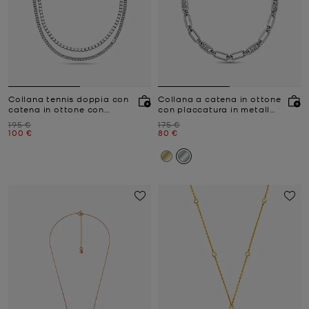
Collana tennis doppia con
Collana a catena in ottone
catena in ottone con
con placcatura in metallo
placcatura in metallo
prezioso
Prezzo iniziale
Prezzo iniziale
195 €
175 €
prezioso
Prezzo attuale
Prezzo attuale
100 €
80 €