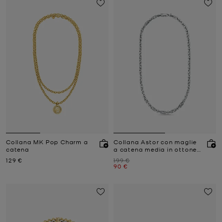
Collana MK Pop Charm a
Collana Astor con maglie
catena
a catena media in ottone
placcato in metallo
Prezzo attuale
Prezzo iniziale
129 €
199 €
prezioso
Prezzo attuale
90 €