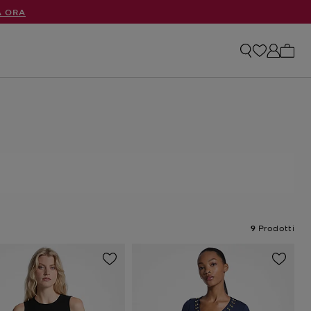
A ORA
0 arti
9
Prodotti