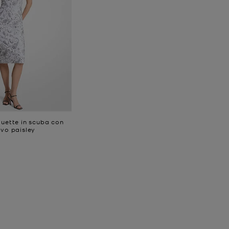
guette in scuba con
ivo paisley
e