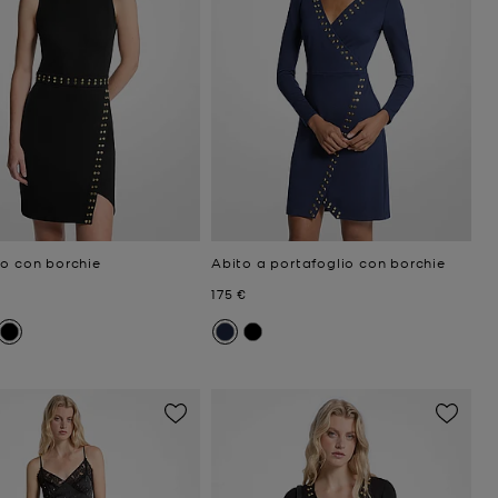
to con borchie
Abito a portafoglio con borchie
ttuale
Prezzo attuale
175 €