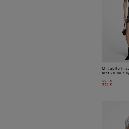
Miniabito in 
motivo paisle
Prezzo iniziale
595 €
Prezzo attual
335 €