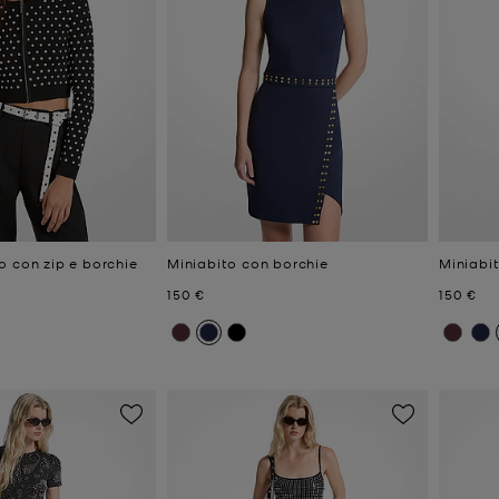
o con zip e borchie
Miniabito con borchie
Miniabi
Prezzo attuale
Prezzo a
150 €
150 €
e