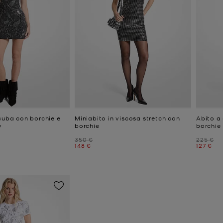
scuba con borchie e
Miniabito in viscosa stretch con
Abito a 
y
borchie
borchie
Prezzo iniziale
Prezzo i
350 €
225 €
e
Prezzo attuale
Prezzo a
148 €
127 €