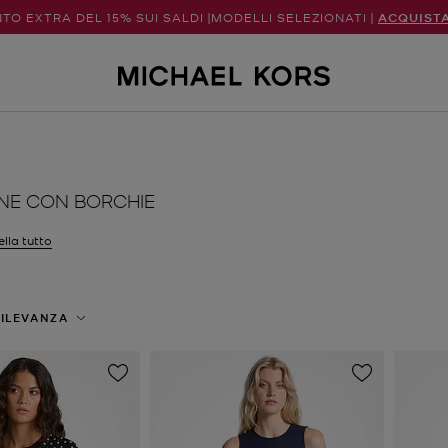
TO EXTRA DEL 15% SUI SALDI |MODELLI SELEZIONATI |
ACQUIST
NE CON BORCHIE
lla tutto
tri Attualmente filtrato per Taglia: S
ILEVANZA