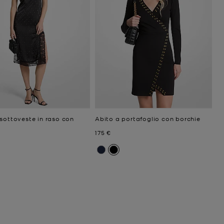
sottoveste in raso con
Abito a portafoglio con borchie
Prezzo attuale
175 €
niziale
ttuale