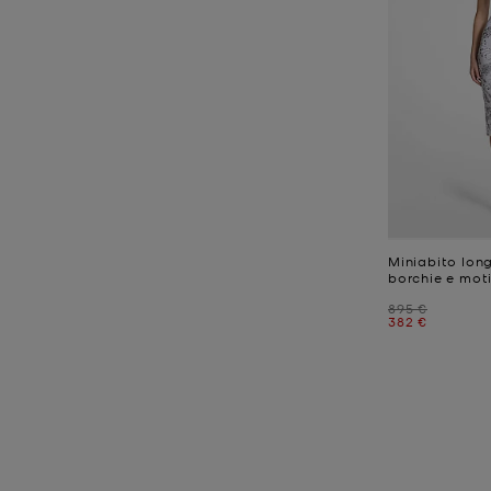
Miniabito lon
borchie e mot
Prezzo iniziale
895 €
Prezzo attual
382 €