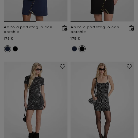
Abito a portafoglio con
Abito a portafoglio con
borchie
borchie
Prezzo attuale
Prezzo attuale
175 €
175 €