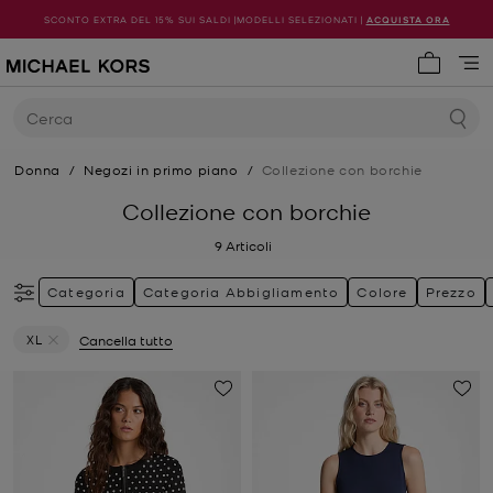
SCONTO EXTRA DEL 15% SUI SALDI |MODELLI SELEZIONATI |
ACQUISTA ORA
0 articol
Cerca
Donna
/
Negozi in primo piano
/
Collezione con borchie
Collezione con borchie
9
Articoli
Categoria
Categoria Abbigliamento
Colore
Prezzo
XL
Cancella tutto
Elimina filtri Attualmente filtrato per Taglia: XL