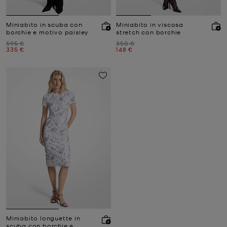
Miniabito in scuba con
Miniabito in viscosa
borchie e motivo paisley
stretch con borchie
Prezzo iniziale
Prezzo iniziale
595 €
350 €
Prezzo attuale
Prezzo attuale
335 €
148 €
Miniabito longuette in
scuba con borchie e