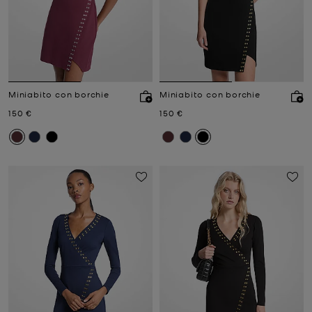
Miniabito con borchie
Miniabito con borchie
Prezzo attuale
Prezzo attuale
150 €
150 €