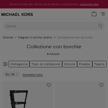
SCONTO EXTRA DEL 15% SUI SALDI |MODELLI SELEZIONATI |
ACQUISTA ORA
0 articol
Cerca
Donna
/
Negozi in primo piano
/
Collezione con borchie
Collezione con borchie
8
Articoli
Categoria
Tipo di calzatura
Colore
Prezzo
Taglia
EU 39
Cancella tutto
Elimina filtri Attualmente filtrato per Taglia: EU 39