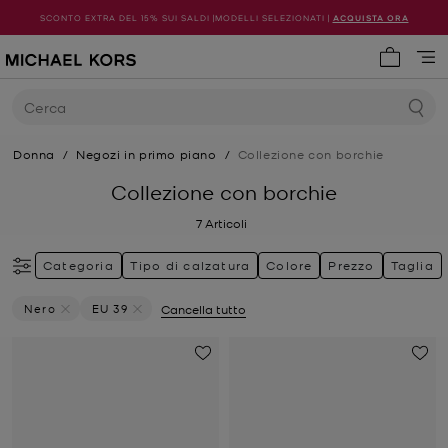
SCONTO EXTRA DEL 15% SUI SALDI |MODELLI SELEZIONATI |
ACQUISTA ORA
0 articol
Cerca
Donna
/
Negozi in primo piano
/
Collezione con borchie
Collezione con borchie
7
Articoli
Categoria
Tipo di calzatura
Colore
Prezzo
Taglia
Nero
EU 39
Cancella tutto
Elimina Filtri Attualmente Filtrato Per Colore: Nero
Elimina filtri Attualmente filtrato per Taglia: EU 39