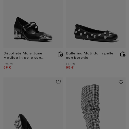
Décolleté Mary Jane
Ballerina Matilda in pelle
Matilda in pelle con
con borchie
borchie
Prezzo iniziale
Prezzo iniziale
195 €
175 €
Prezzo attuale
Prezzo attuale
59 €
85 €