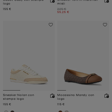
logo
misti
Prezzo attuale
Prezzo iniziale
155 €
225 €
Prezzo attuale
55,25 €
Sneaker Nolan con
Mocassino Mandy con
stampa logo
logo
Prezzo attuale
Prezzo attuale
155 €
115 €