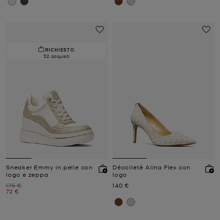
RICHIESTO.
52 acquisti
Sneaker Emmy in pelle con
Décolleté Alina Flex con
logo e zeppa
logo
Prezzo iniziale
Prezzo attuale
175 €
140 €
Prezzo attuale
72 €