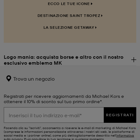
ECCO LE TUE ICONE
DESTINAZIONE SAINT TROPEZ
LA SELEZIONE GETAWAY
Logo mania: acquista borse e altro con il nostro
esclusivo emblema MK
. 
Quando parliamo del logo MK, non ne abbiamo mai abbastanza.
Sempre presente su tutti gli articoli Michael Kors, dalle iconiche
Trova un negozio
borse
aigioielli
, fino agli
accessori
e molto altro, la nostra stampa
con le iniziali è una dichiarazione di stile, orgoglio e lusso.
L'emblema MK si trova anche sulle nuove
fragranze
per lei e per lui
Registrati per ricevere aggiornamenti da Michael Kors e
con il flacone dal design a catena: con i profumi MK Pour Femme e
ottenere il 10% di sconto sul tuo primo ordine*.
MK Pour Homme abbraccerai lo stile jet-set fin nei minimi dettagli,
a partire dalla scelta del tuo profumo quotidiano.
REGISTRATI
Perché una borsa con stampa logo Michael Kors è
Facendo clic su "Iscriviti", acconsento a ricevere le e-mail di marketing di Michael Kors
un autentico must-have
(comprese le informazioni personalizzate attraverso i nostri siti web, le piattaforme di
social media e i partner online), come più dettagliatamente descritto nell’
Informativa
sulla privacy
. Puoi annullare la tua iscrizione in qualsiasi momento.