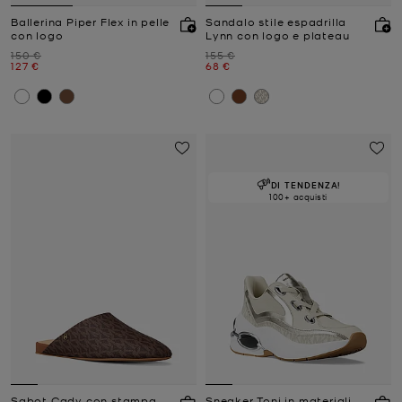
Ballerina Piper Flex in pelle
Sandalo stile espadrilla
con logo
Lynn con logo e plateau
Prezzo iniziale
Prezzo iniziale
150 €
155 €
Prezzo attuale
Prezzo attuale
127 €
68 €
DI TENDENZA!
100+ acquisti
Sabot Cady con stampa
Sneaker Toni in materiali