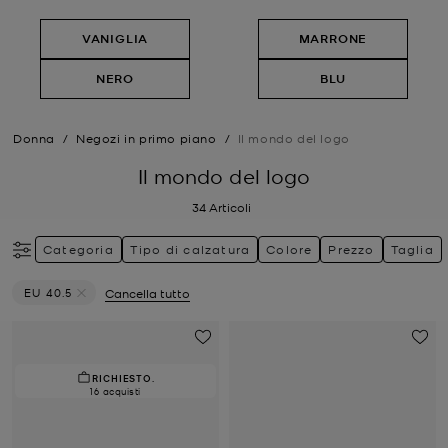
VANIGLIA
MARRONE
NERO
BLU
Donna
/
Negozi in primo piano
/
Il mondo del logo
Il mondo del logo
34
Articoli
Categoria
Tipo di calzatura
Colore
Prezzo
Taglia
EU 40.5
Cancella tutto
Elimina filtri Attualmente filtrato per Taglia: EU 40.5
RICHIESTO.
16 acquisti