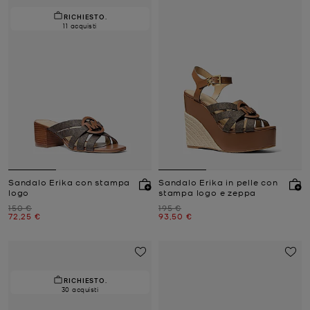
RICHIESTO.
11 acquisti
Sandalo Erika con stampa
Sandalo Erika in pelle con
logo
stampa logo e zeppa
Prezzo iniziale
Prezzo iniziale
150 €
195 €
Prezzo attuale
Prezzo attuale
72,25 €
93,50 €
RICHIESTO.
30 acquisti