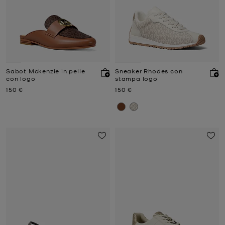
Sabot Mckenzie in pelle
Sneaker Rhodes con
con logo
stampa logo
Prezzo attuale
Prezzo attuale
150 €
150 €