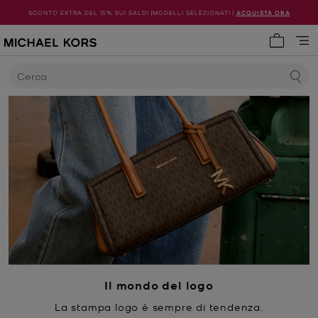
SCONTO EXTRA DEL 15% SUI SALDI |MODELLI SELEZIONATI |
ACQUISTA ORA
0 articol
Cerca
Il mondo del logo
La stampa logo è sempre di tendenza.