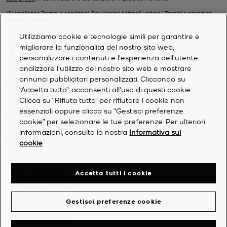
Le
borse
Michael Kors hanno già uno stile iconico ma se ci
aggiungi un bel logo vivace diventano ancora più irresistibili.
*Si applicano Termini e condizioni. Per ulteriori dettagli, vedere i
Termini e condizioni
della promozione.
Stampato sulla pelle o sulla tela resistente o come dettaglio in
metallo sulla linguetta della zip o sulla tracolla, il nostro
Utilizziamo cookie e tecnologie simili per garantire e
inconfondibile logo è sinonimo di stile ed eleganza. Trascorri una
migliorare la funzionalità del nostro sito web,
frenetica giornata di lavoro o un weekend fuori città in compagnia
personalizzare i contenuti e l'esperienza dell'utente,
di una
borsa tote
o
una tracolla
firmata Michael Kors: i
analizzare l'utilizzo del nostro sito web e mostrare
complimenti non mancheranno. Meta lontana in vista? La nostra
annunci pubblicitari personalizzati. Cliccando su
collezione di valigeria con stampa logo, tra cui valigie con ruote,
SERVIZIO CLIENTI
“Accetta tutto”, acconsenti all'uso di questi cookie.
borse per il weekend e molto altro, ti assicura di arrivare a
Clicca su “Rifiuta tutto” per rifiutare i cookie non
destinazione con uno stile glamour ineguagliabile.
essenziali oppure clicca su “Gestisci preferenze
IL MIO ACCOUNT
cookie” per selezionare le tue preferenze. Per ulteriori
informazioni, consulta la nostra
Informativa sui
SOCIETÀ
cookie
.
©
2026
Michael Kors
Accetta tutti i cookie
Informativa sulla privacy
Gestisci preferenze cookie
Termini e condizioni
Informativa sui cookie