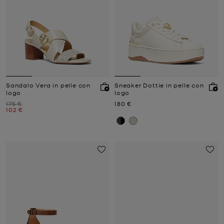
Sandalo Vera in pelle con
Sneaker Dottie in pelle con
logo
logo
Prezzo iniziale
Prezzo attuale
175 €
180 €
Prezzo attuale
102 €