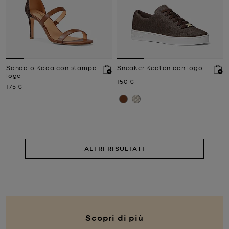
Sandalo Koda con stampa
Sneaker Keaton con logo
logo
Prezzo attuale
150 €
Prezzo attuale
175 €
ALTRI RISULTATI
Scopri di più