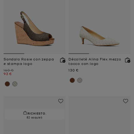
Sandalo Rosie con zeppa
Décolleté Alina Flex mezzo
e stampa logo
tacco con logo
Prezzo iniziale
Prezzo attuale
160 €
130 €
Prezzo attuale
93 €
RICHIESTO.
82 acquisti