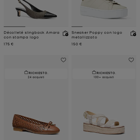
Décolleté slingback Amara
Sneaker Poppy con logo
con stampa logo
metallizzato
Prezzo attuale
Prezzo attuale
175 €
150 €
RICHIESTO.
RICHIESTO.
24 acquisti
100+ acquisti