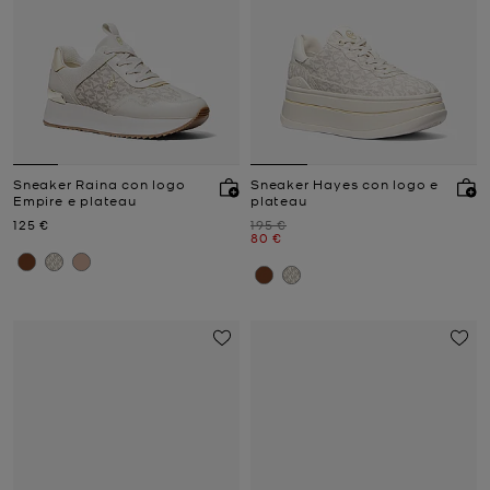
Sneaker Raina con logo
Sneaker Hayes con logo e
Empire e plateau
plateau
Prezzo attuale
Prezzo iniziale
125 €
195 €
Prezzo attuale
80 €