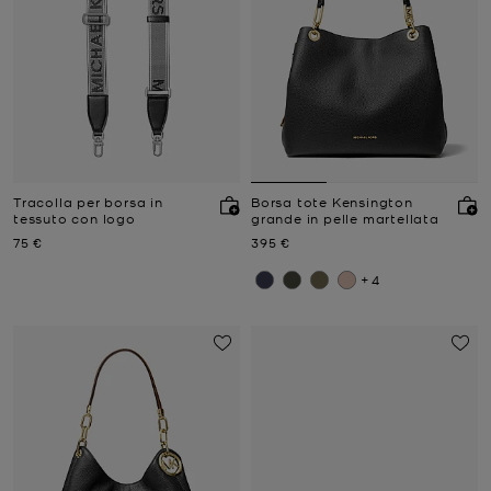
Tracolla per borsa in
Borsa tote Kensington
tessuto con logo
grande in pelle martellata
Prezzo attuale
Prezzo attuale
75 €
395 €
+4