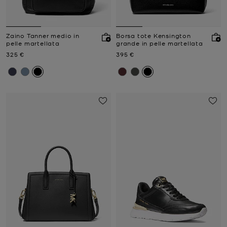
Zaino Tanner medio in
Borsa tote Kensington
pelle martellata
grande in pelle martellata
Prezzo attuale
Prezzo attuale
325 €
395 €