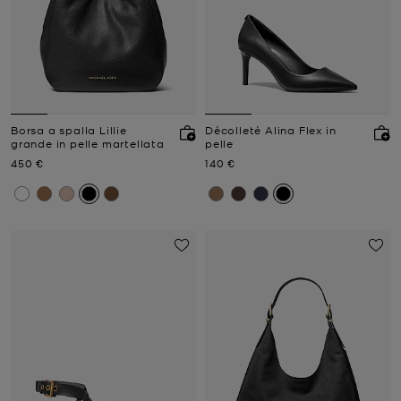
Borsa a spalla Lillie
Décolleté Alina Flex in
grande in pelle martellata
pelle
Prezzo attuale
Prezzo attuale
450 €
140 €