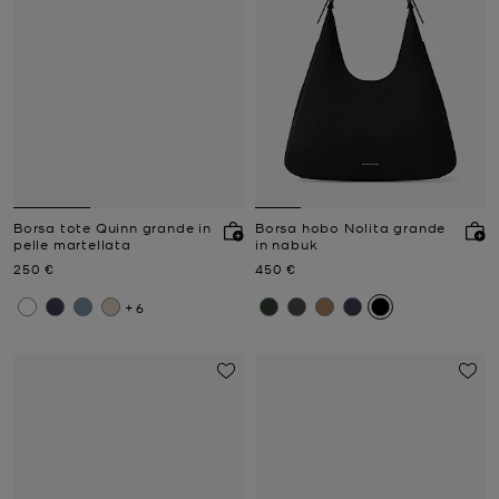
Borsa tote Quinn grande in
Borsa hobo Nolita grande
pelle martellata
in nabuk
Prezzo attuale
Prezzo attuale
250 €
450 €
+6