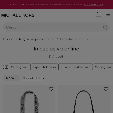
SCONTO EXTRA DEL 15% SUI SALDI |MODELLI SELEZIONATI |
ACQUISTA ORA
0 articol
Cerca
Donna
/
Negozi in primo piano
/
In esclusiva online
In esclusiva online
61
Articoli
Categoria
Tipo di borsa
Tipo di calzatura
Categoria
Nero
Cancella tutto
Elimina Filtri Attualmente Filtrato Per Colore: Nero