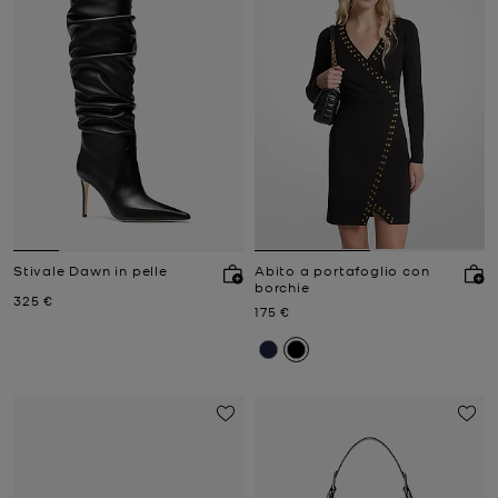
Stivale Dawn in pelle
Abito a portafoglio con
borchie
Prezzo attuale
325 €
Prezzo attuale
175 €