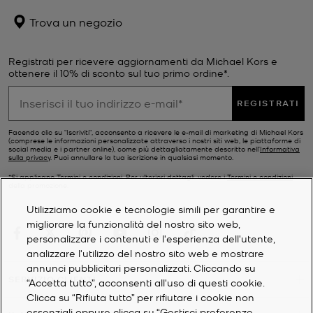
Trova un negozio
Registrati per ricevere aggiornamenti da Michael Kors e
ottenere il 10% di sconto sul tuo primo ordine*.
REGISTRATI
Facendo clic su "Iscriviti", acconsento a ricevere le e-mail di marketing di Michael Kors
(comprese le informazioni personalizzate attraverso i nostri siti web, le piattaforme di
social media e i partner online), come più dettagliatamente descritto nell’
Informativa
sulla privacy
. Puoi annullare la tua iscrizione in qualsiasi momento.
*Si applicano Termini e condizioni. Per ulteriori dettagli, vedere i
Termini e condizioni
della promozione.
Utilizziamo cookie e tecnologie simili per garantire e
migliorare la funzionalità del nostro sito web,
personalizzare i contenuti e l'esperienza dell'utente,
analizzare l'utilizzo del nostro sito web e mostrare
annunci pubblicitari personalizzati. Cliccando su
SERVIZIO CLIENTI
“Accetta tutto”, acconsenti all'uso di questi cookie.
Clicca su “Rifiuta tutto” per rifiutare i cookie non
essenziali oppure clicca su “Gestisci preferenze