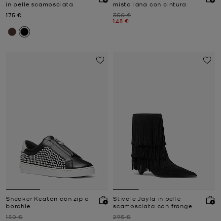
in pelle scamosciata
misto lana con cintura
Prezzo attuale
Prezzo iniziale
175 €
350 €
Prezzo attuale
148 €
Sneaker Keaton con zip e
Stivale Jayla in pelle
borchie
scamosciata con frange
Prezzo iniziale
Prezzo iniziale
150 €
295 €