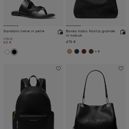
Sandalo Irene in pelle
Borsa hobo Nolita grande
in nabuk
Prezzo iniziale
175 €
Prezzo attuale
475 €
Prezzo attuale
60 €
+9