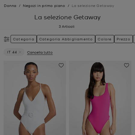
Donna
/
Negozi in primo piano
/
La selezione Getaway
La selezione Getaway
3
Articoli
Categoria
Categoria Abbigliamento
Colore
Prezzo
IT 44
Cancella tutto
Elimina filtri Attualmente filtrato per Taglia: IT 44