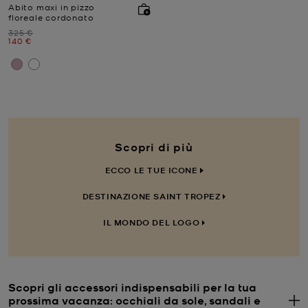
Abito maxi in pizzo
floreale cordonato
Prezzo iniziale
325 €
Prezzo attuale
140 €
Scopri di più
ECCO LE TUE ICONE
DESTINAZIONE SAINT TROPEZ
IL MONDO DEL LOGO
Scopri gli accessori indispensabili per la tua
prossima vacanza: occhiali da sole, sandali e
. 