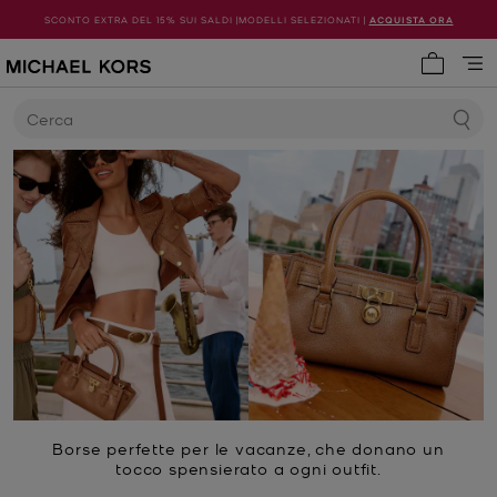
SCONTO EXTRA DEL 15% SUI SALDI |MODELLI SELEZIONATI |
ACQUISTA ORA
0 articol
Cerca
Borse perfette per le vacanze, che donano un
tocco spensierato a ogni outfit.