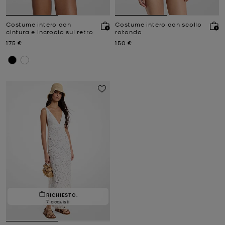
Costume intero con
Costume intero con scollo
cintura e incrocio sul retro
rotondo
Prezzo attuale
Prezzo attuale
175 €
150 €
RICHIESTO.
7 acquisti