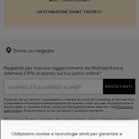
DESTINAZIONE SAINT TROPEZ
Trova un negozio
Registrati per ricevere aggiornamenti da Michael Kors e
ottenere il 10% di sconto sul tuo primo ordine*.
REGISTRATI
Facendo clic su "Iscriviti", acconsento a ricevere le e-mail di marketing di Michael Kors
(comprese le informazioni personalizzate attraverso i nostri siti web, le piattaforme di
social media e i partner online), come più dettagliatamente descritto nell’
Informativa
sulla privacy
. Puoi annullare la tua iscrizione in qualsiasi momento.
*Si applicano Termini e condizioni. Per ulteriori dettagli, vedere i
Termini e condizioni
della promozione.
Utilizziamo cookie e tecnologie simili per garantire e