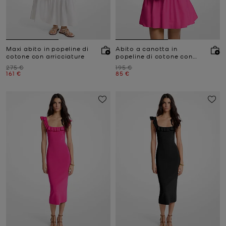
Maxi abito in popeline di
Abito a canotta in
cotone con arricciature
popeline di cotone con
arricciature
Prezzo iniziale
Prezzo iniziale
275 €
195 €
Prezzo attuale
Prezzo attuale
161 €
85 €