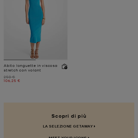
Abito longuette in viscosa
stretch con volant
Prezzo iniziale
250 €
Prezzo attuale
106,25 €
Scopri di più
LA SELEZIONE GETAWAY
MEET YOUR ICONS