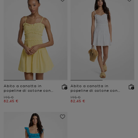
Abito a canotta in
Abito a canotta in
popeline di cotone con
popeline di cotone con
arricciature
arricciature
Prezzo iniziale
Prezzo iniziale
195 €
195 €
Prezzo attuale
Prezzo attuale
82,45 €
82,45 €