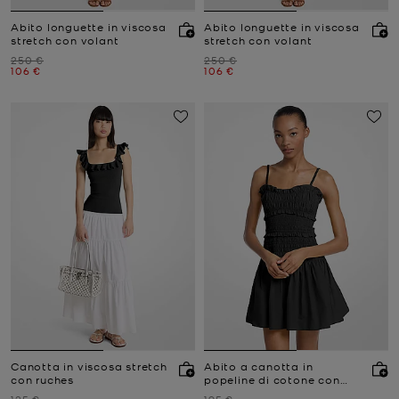
Abito longuette in viscosa
Abito longuette in viscosa
stretch con volant
stretch con volant
Prezzo iniziale
Prezzo iniziale
250 €
250 €
Prezzo attuale
Prezzo attuale
106 €
106 €
Canotta in viscosa stretch
Abito a canotta in
con ruches
popeline di cotone con
arricciature
Prezzo iniziale
Prezzo iniziale