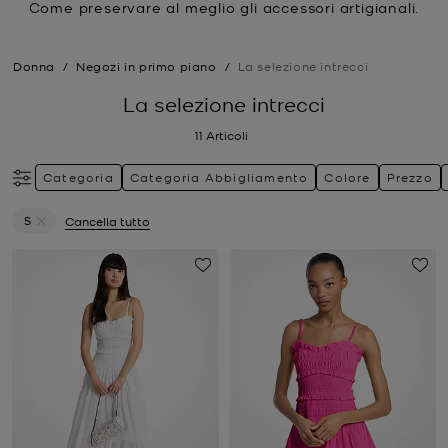
Come preservare al meglio gli accessori artigianali.
Donna
/
Negozi in primo piano
/
La selezione intrecci
La selezione intrecci
11
Articoli
Categoria
Categoria Abbigliamento
Colore
Prezzo
S
Cancella tutto
Elimina filtri Attualmente filtrato per Taglia: S