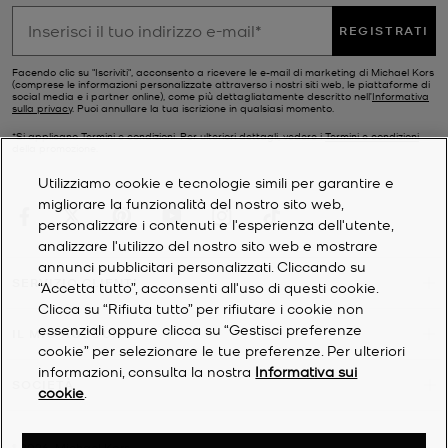
REGISTRATI
Facendo clic su "Iscriviti", acconsento a ricevere le e-mail di marketing di Michael Kors
(comprese le informazioni personalizzate attraverso i nostri siti web, le piattaforme di
social media e i partner online), come più dettagliatamente descritto nell’
Informativa
sulla privacy
. Puoi annullare la tua iscrizione in qualsiasi momento.
*Si applicano Termini e condizioni. Per ulteriori dettagli, vedere i
Termini e condizioni
della promozione.
Utilizziamo cookie e tecnologie simili per garantire e
migliorare la funzionalità del nostro sito web,
personalizzare i contenuti e l'esperienza dell'utente,
analizzare l'utilizzo del nostro sito web e mostrare
annunci pubblicitari personalizzati. Cliccando su
SERVIZIO CLIENTI
“Accetta tutto”, acconsenti all'uso di questi cookie.
Clicca su “Rifiuta tutto” per rifiutare i cookie non
essenziali oppure clicca su “Gestisci preferenze
IL MIO ACCOUNT
cookie” per selezionare le tue preferenze. Per ulteriori
informazioni, consulta la nostra
Informativa sui
SOCIETÀ
cookie
.
©
2026
Michael Kors