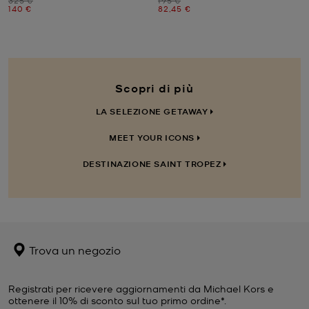
325 €
195 €
Prezzo attuale
Prezzo attuale
140 €
82,45 €
Scopri di più
LA SELEZIONE GETAWAY
MEET YOUR ICONS
DESTINAZIONE SAINT TROPEZ
Trova un negozio
Registrati per ricevere aggiornamenti da Michael Kors e
ottenere il 10% di sconto sul tuo primo ordine*.