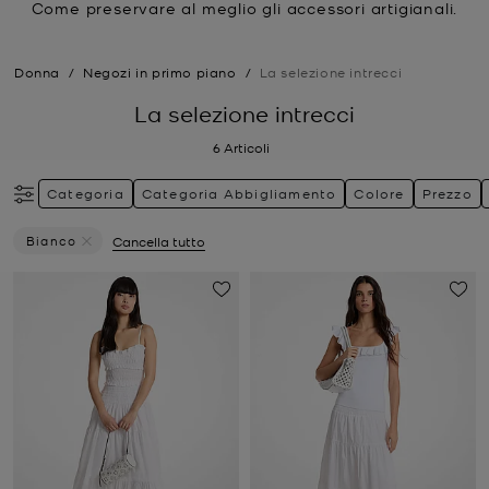
Come preservare al meglio gli accessori artigianali.
Donna
/
Negozi in primo piano
/
La selezione intrecci
La selezione intrecci
6
Articoli
Categoria
Categoria Abbigliamento
Colore
Prezzo
Bianco
Cancella tutto
Elimina Filtri Attualmente Filtrato Per Colore: Bianco