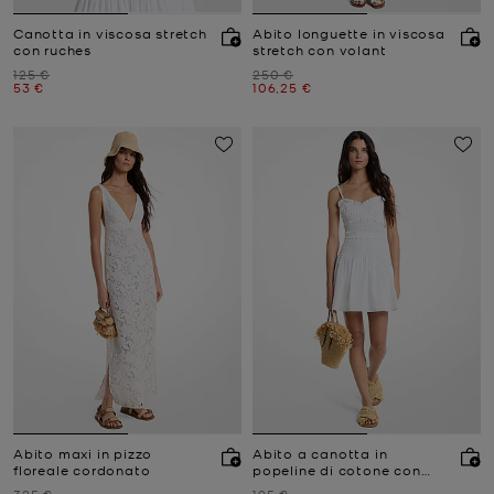
Canotta in viscosa stretch
Abito longuette in viscosa
con ruches
stretch con volant
Prezzo iniziale
Prezzo iniziale
125 €
250 €
Prezzo attuale
Prezzo attuale
53 €
106,25 €
Abito maxi in pizzo
Abito a canotta in
floreale cordonato
popeline di cotone con
arricciature
Prezzo iniziale
Prezzo iniziale