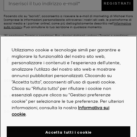
REGISTRATI
Facendo clic su "Iscriviti", acconsento a ricevere le e-mail di marketing di Michael Kors
(comprese le informazioni personalizzate attraverso i nostri siti web, le piattaforme di
social media e i partner online), come più dettagliatamente descritto nell’
Informativa
sulla privacy
. Puoi annullare la tua iscrizione in qualsiasi momento.
*Si applicano Termini e condizioni. Per ulteriori dettagli, vedere i
Termini e condizioni
della promozione.
Utilizziamo cookie e tecnologie simili per garantire e
migliorare la funzionalità del nostro sito web,
personalizzare i contenuti e l'esperienza dell'utente,
analizzare l'utilizzo del nostro sito web e mostrare
annunci pubblicitari personalizzati. Cliccando su
SERVIZIO CLIENTI
“Accetta tutto”, acconsenti all'uso di questi cookie.
Clicca su “Rifiuta tutto” per rifiutare i cookie non
essenziali oppure clicca su “Gestisci preferenze
IL MIO ACCOUNT
cookie” per selezionare le tue preferenze. Per ulteriori
informazioni, consulta la nostra
Informativa sui
SOCIETÀ
cookie
.
©
2026
Michael Kors
Accetta tutti i cookie