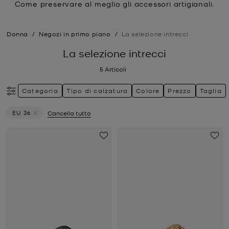
Come preservare al meglio gli accessori artigianali.
Donna
/
Negozi in primo piano
/
La selezione intrecci
La selezione intrecci
5
Articoli
Categoria
Tipo di calzatura
Colore
Prezzo
Taglia
EU 36
Cancella tutto
Elimina filtri Attualmente filtrato per Taglia: EU 36