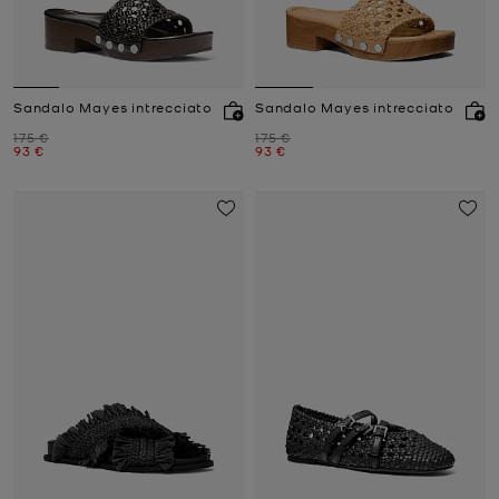
Sandalo Mayes intrecciato
Sandalo Mayes intrecciato
Prezzo iniziale
Prezzo iniziale
175 €
175 €
Prezzo attuale
Prezzo attuale
93 €
93 €