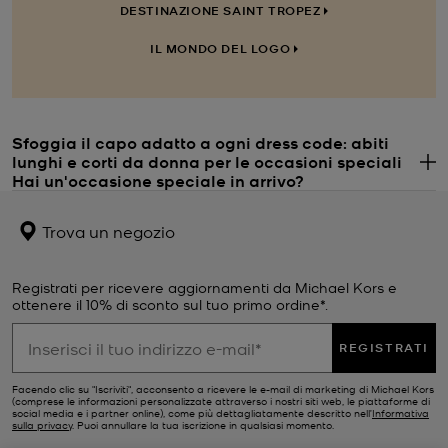
DESTINAZIONE SAINT TROPEZ
IL MONDO DEL LOGO
Sfoggia il capo adatto a ogni dress code: abiti
lunghi e corti da donna per le occasioni speciali
. 
Hai un'occasione speciale in arrivo?
Abbiamo quello che fa per te. Famosa per l'eleganza dei nostri
abiti
e completi da donna, la nostra selezione di
abiti per le
Trova un negozio
occasioni speciali
propone innumerevoli alternative pee le tue
serate. Gli abiti lunghi da donna nel classico nero sono un ottimo
punto di partenza, qualunque sia l'evento. Questo colore classico e
Registrati per ricevere aggiornamenti da Michael Kors e
la silhouette lunga sapranno valorizzare ogni fisico e tonalità della
ottenere il 10% di sconto sul tuo primo ordine*.
pelle. I nostri esclusivi abiti lunghi sono disponibili in tante versioni,
da quelli aderenti in jersey opaco ai caftani bohémien con cintura.
REGISTRATI
Per qualcosa di diverso, perché non scegliere una delle nostre tute
da cerimonia da donna? L'alternativa elegante a un abito firmato:
Facendo clic su "Iscriviti", acconsento a ricevere le e-mail di marketing di Michael Kors
(comprese le informazioni personalizzate attraverso i nostri siti web, le piattaforme di
questo all-in-one è il tuo passe-partout per l'eleganza. Qualunque
social media e i partner online), come più dettagliatamente descritto nell’
Informativa
modello Michael Kors tu scelga, assicurati di completare il look
sulla privacy
. Puoi annullare la tua iscrizione in qualsiasi momento.
con una nota di lucentezza.
Borse
da cerimonia dorate,
scarpe con