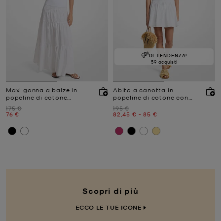
DI TENDENZA!
59 acquisti
Maxi gonna a balze in
Abito a canotta in
popeline di cotone
popeline di cotone con
arricciato
arricciature
Prezzo iniziale
Prezzo iniziale
175 €
195 €
Prezzo attuale
Prezzo attuale
a
Prezzo attuale
76 €
82,45 €
-
85 €
Scopri di più
ECCO LE TUE ICONE