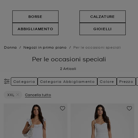
BORSE
CALZATURE
ABBIGLIAMENTO
GIOIELLI
Donna
/
Negozi in primo piano
/
Per le occasioni speciali
Per le occasioni speciali
2
Articoli
Categoria
Categoria Abbigliamento
Colore
Prezzo
XXL
Cancella tutto
Elimina filtri Attualmente filtrato per Taglia: XXL