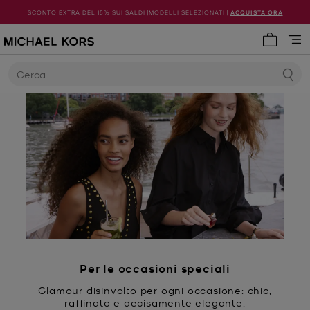
SCONTO EXTRA DEL 15% SUI SALDI |MODELLI SELEZIONATI |
ACQUISTA ORA
0 articol
Cerca
Per le occasioni speciali
Glamour disinvolto per ogni occasione: chic,
raffinato e decisamente elegante.