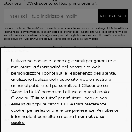
ottenere il 10% di sconto sul tuo primo ordine*.
REGISTRATI
Facendo clic su "Iscriviti", acconsento a ricevere le e-mail di marketing di Michael Kors
(comprese le informazioni personalizzate attraverso i nostri siti web, le piattaforme di
social media e i partner online), come più dettagliatamente descritto nell’
Informativa
sulla privacy
. Puoi annullare la tua iscrizione in qualsiasi momento.
*Si applicano Termini e condizioni. Per ulteriori dettagli, vedere i
Termini e condizioni
della promozione.
Utilizziamo cookie e tecnologie simili per garantire e
migliorare la funzionalità del nostro sito web,
personalizzare i contenuti e l'esperienza dell'utente,
analizzare l'utilizzo del nostro sito web e mostrare
annunci pubblicitari personalizzati. Cliccando su
SERVIZIO CLIENTI
“Accetta tutto”, acconsenti all'uso di questi cookie.
Clicca su “Rifiuta tutto” per rifiutare i cookie non
essenziali oppure clicca su “Gestisci preferenze
IL MIO ACCOUNT
cookie” per selezionare le tue preferenze. Per ulteriori
informazioni, consulta la nostra
Informativa sui
SOCIETÀ
cookie
.