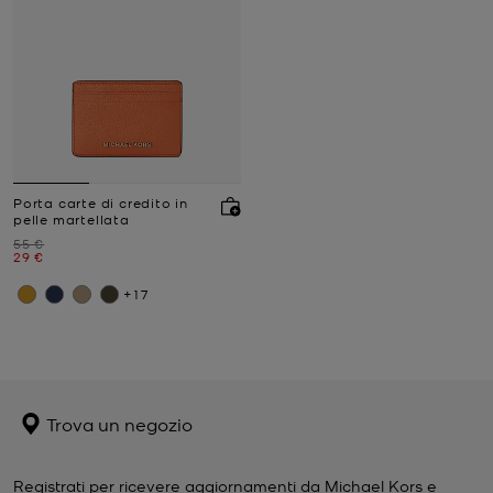
Porta carte di credito in
pelle martellata
Prezzo iniziale
55 €
Prezzo attuale
29 €
+17
Trova un negozio
Registrati per ricevere aggiornamenti da Michael Kors e