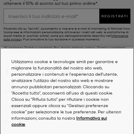
ottenere il 10% di sconto sul tuo primo ordine*.
REGISTRATI
Facendo clic su "Iscriviti", acconsento a ricevere le e-mail di marketing di Michael Kors
(comprese le informazioni personalizzate attraverso i nostri siti web, le piattaforme di
social media e i partner online), come più dettagliatamente descritto nell’
Informativa
sulla privacy
. Puoi annullare la tua iscrizione in qualsiasi momento.
*Si applicano Termini e condizioni. Per ulteriori dettagli, vedere i
Termini e condizioni
della promozione.
Utilizziamo cookie e tecnologie simili per garantire e
migliorare la funzionalità del nostro sito web,
personalizzare i contenuti e l'esperienza dell'utente,
analizzare l'utilizzo del nostro sito web e mostrare
annunci pubblicitari personalizzati. Cliccando su
SERVIZIO CLIENTI
“Accetta tutto”, acconsenti all'uso di questi cookie.
Clicca su “Rifiuta tutto” per rifiutare i cookie non
essenziali oppure clicca su “Gestisci preferenze
IL MIO ACCOUNT
cookie” per selezionare le tue preferenze. Per ulteriori
informazioni, consulta la nostra
Informativa sui
SOCIETÀ
cookie
.