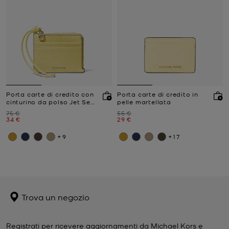
Porta carte di credito con
Porta carte di credito in
cinturino da polso Jet Set
pelle martellata
piccolo in pelle martellata
Prezzo iniziale
Prezzo iniziale
75 €
55 €
Prezzo attuale
Prezzo attuale
34 €
29 €
+9
+17
Trova un negozio
Registrati per ricevere aggiornamenti da Michael Kors e