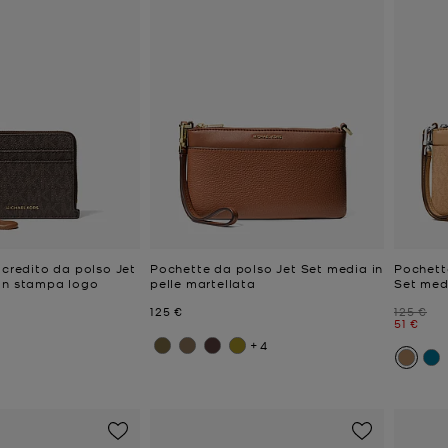
 credito da polso Jet
Pochette da polso Jet Set media in
Pochette
on stampa logo
pelle martellata
Set med
e
Prezzo attuale
Prezzo i
125 €
125 €
Prezzo a
51 €
+4