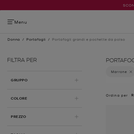
SCON
Menu
Donna
/
Portafogli
/
Portafogli grandi e pochette da polso
FILTRA PER
PORTAFOG
Marrone
Elimin
GRUPPO
R
Ordina per
APPLICATO
COLORE
PREZZO