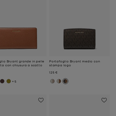
lio Bryant grande in pelle
Portafoglio Bryant medio con
ata con chiusura a scatto
stampa logo
ttuale
Prezzo attuale
125 €
+5