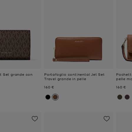
et Set grande con
Portafoglio continental Jet Set
Pochett
Travel grande in pelle
pelle m
e
Prezzo attuale
Prezzo a
160 €
160 €