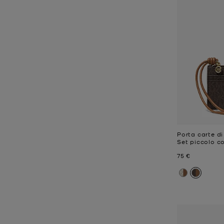
Porta carte di
Set piccolo c
Prezzo attual
75 €