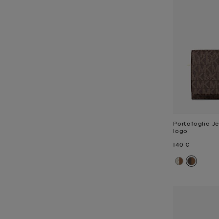
Portafoglio J
logo
Prezzo attual
140 €