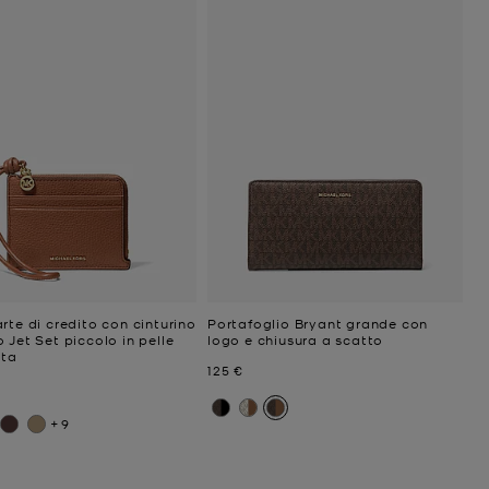
rte di credito con cinturino
Portafoglio Bryant grande con
 Jet Set piccolo in pelle
logo e chiusura a scatto
ata
Prezzo attuale
125 €
ttuale
+9