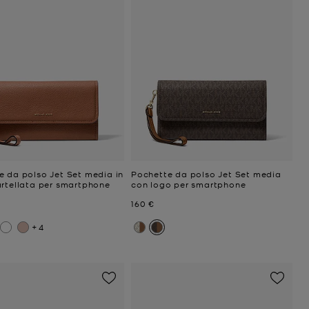
e da polso Jet Set media in
Pochette da polso Jet Set media
artellata per smartphone
con logo per smartphone
ttuale
Prezzo attuale
160 €
+4