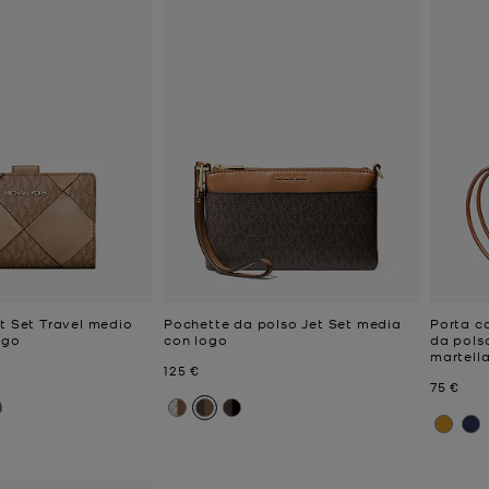
et Set Travel medio
Pochette da polso Jet Set media
Porta ca
ogo
con logo
da polso
martell
e
Prezzo attuale
125 €
Prezzo a
75 €