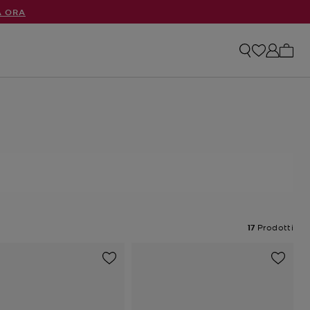
A ORA
0 arti
17
Prodotti