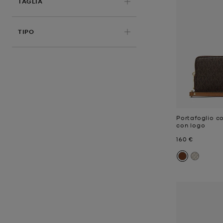
TAGLIA
TIPO
Portafoglio c
con logo
Prezzo attual
160 €