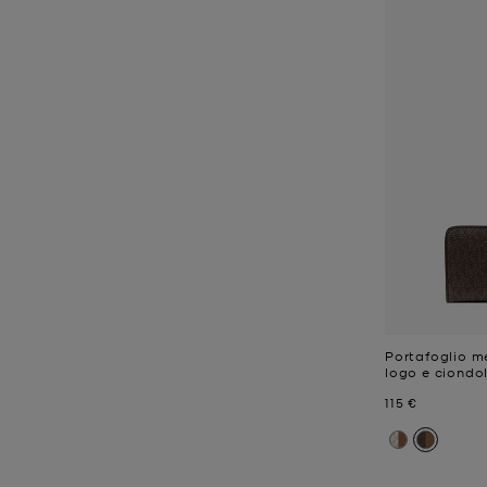
Portafoglio 
logo e ciondo
Prezzo attual
115 €