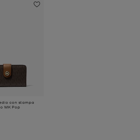
medio con stampa
lo MK Pop
e