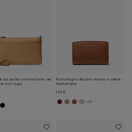
 da polso convertibile Jet
Portafoglio Bryant medio in pelle
ia con logo
martellata
niziale
Prezzo attuale
125 €
ttuale
+17