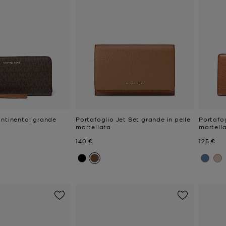
ontinental grande
Portafoglio Jet Set grande in pelle
Portafog
martellata
martell
e
Prezzo attuale
Prezzo a
140 €
125 €