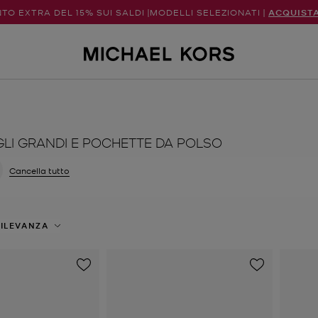
TO EXTRA DEL 15% SUI SALDI |MODELLI SELEZIONATI |
ACQUIST
LI GRANDI E POCHETTE DA POLSO
a filtri Attualmente filtrato per Colore: Marrone
Cancella tutto
ILEVANZA