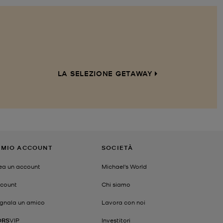
LA SELEZIONE GETAWAY
L MIO ACCOUNT
SOCIETÀ
ea un account
Michael's World
count
Chi siamo
gnala un amico
Lavora con noi
ORS
VIP
Investitori