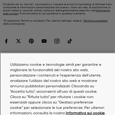
Facendo clic su "Iscriviti", acconsento a ricevere le e-mail di marketing di Michael Kors
(comprese le informazioni personalizzate attraverso i nostri siti web, le piattaforme di
social media e i partner online), come più dettagliatamente descritto nell’
Informativa
sulla privacy
. Puoi annullare la tua iscrizione in qualsiasi momento.
*Si applicano Termini e condizioni. Per ulteriori dettagli, vedere i
Termini e condizioni
della promozione.
SERVIZIO CLIENTI
Utilizziamo cookie e tecnologie simili per garantire e
migliorare la funzionalità del nostro sito web,
IL MIO ACCOUNT
personalizzare i contenuti e l'esperienza dell'utente,
analizzare l'utilizzo del nostro sito web e mostrare
SOCIETÀ
annunci pubblicitari personalizzati. Cliccando su
“Accetta tutto”, acconsenti all'uso di questi cookie.
Clicca su “Rifiuta tutto” per rifiutare i cookie non
©
2026
Michael Kors
essenziali oppure clicca su “Gestisci preferenze
cookie” per selezionare le tue preferenze. Per ulteriori
Informativa sulla privacy
informazioni, consulta la nostra
Informativa sui cookie
.