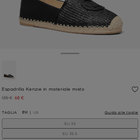
Toggle Drawer
selezionato
Espadrilla Kenzie in materiale misto
135 €
68 €
Prezzo iniziale
Prezzo attuale
EU
TAGLIA
US
Guida alle taglie
EU 35
EU 35.5