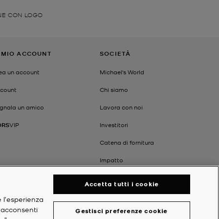
ONE CON LOGO
L MIO ACCOUNT
SOCIETÀ
ea un account
Michael's World
count
Chi siamo
gnala un amico
Lavora con noi
ORS
VIP
Investitori
Catena di fornitura
Impatto
Accetta tutti i cookie
e l'esperienza
, acconsenti
Gestisci preferenze cookie