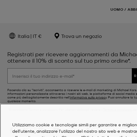
UOMO
/
ABB
Italia | IT €
Trova un negozio
Registrati per ricevere aggiornamenti da Micha
ottenere il 10% di sconto sul tuo primo ordine*.
R
Facendo clic su "Iscriviti", acconsento a ricevere le e-mail di marketing di Michael Kor
informazioni personalizzate attraverso i nostri siti web, le piattaforme di social media e
come più dettagliatamente descritto nell’
Informativa sulla privacy
. Puoi annullare la tu
qualsiasi momento.
*Si applicano Termini e condizioni. Per ulteriori dettagli, vedere i
Termini e condizioni
del
Utilizziamo cookie e tecnologie simili per garantire e miglior
dell'utente, analizzare l'utilizzo del nostro sito web e mostr