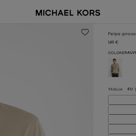
Felpa giroco
149 €
Prezzo attual
SALV
COLORE
selezion
EU
TAGLIA