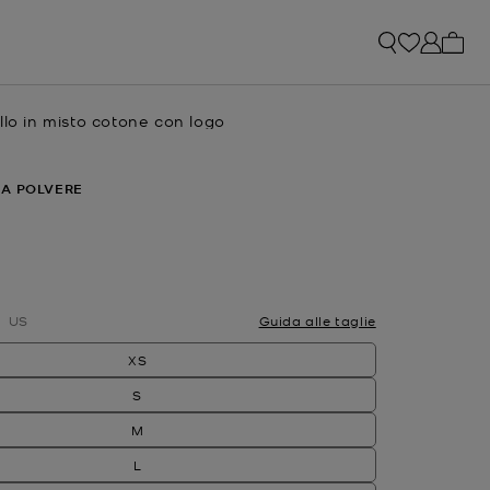
0 arti
llo in misto cotone con logo
e
IA POLVERE
ato
US
Guida alle taglie
XS
S
M
L