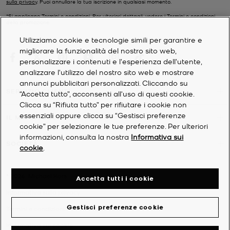
sulla privacy
. Puoi annullare la tua iscrizione in qualsiasi momento.
*Si applicano Termini e condizioni. Per ulteriori dettagli, vedere i
Termini e condizioni
della promozione.
Utilizziamo cookie e tecnologie simili per garantire e
migliorare la funzionalità del nostro sito web,
personalizzare i contenuti e l'esperienza dell'utente,
analizzare l'utilizzo del nostro sito web e mostrare
annunci pubblicitari personalizzati. Cliccando su
SERVIZIO CLIENTI
“Accetta tutto”, acconsenti all'uso di questi cookie.
Clicca su “Rifiuta tutto” per rifiutare i cookie non
essenziali oppure clicca su “Gestisci preferenze
IL MIO ACCOUNT
cookie” per selezionare le tue preferenze. Per ulteriori
informazioni, consulta la nostra
Informativa sui
SOCIETÀ
cookie
.
©
2026
Michael Kors
Accetta tutti i cookie
Informativa sulla privacy
Gestisci preferenze cookie
Termini e condizioni
Informativa sui cookie