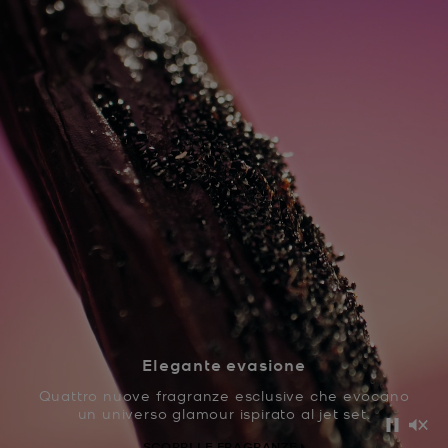
Elegante evasione
Quattro nuove fragranze esclusive che evocano
un universo glamour ispirato al jet set.
Pausa
Disa
SCOPRI LE FRAGRANZE