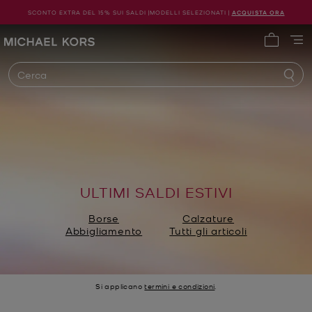
SCONTO EXTRA DEL 15% SUI SALDI |MODELLI SELEZIONATI |
ACQUISTA ORA
Michael Kors
0 articol
Cerca
ULTIMI SALDI ESTIVI
Borse
Calzature
Abbigliamento
Tutti gli articoli
Si applicano
termini e condizioni
.