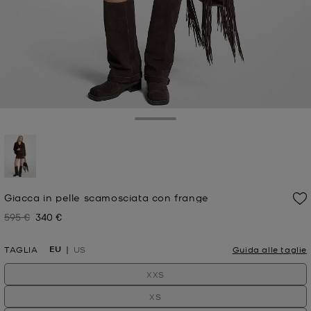
Toggle Drawer
selezionato
Giacca in pelle scamosciata con frange
595 €
340 €
Prezzo iniziale
Prezzo attuale
EU
TAGLIA
US
Guida alle taglie
XXS
XS