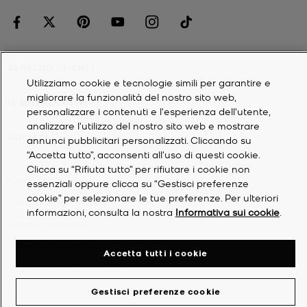
SERVIZIO CLIENTI
Utilizziamo cookie e tecnologie simili per garantire e
migliorare la funzionalità del nostro sito web,
IL MIO ACCOUNT
personalizzare i contenuti e l'esperienza dell'utente,
analizzare l'utilizzo del nostro sito web e mostrare
SOCIETÀ
annunci pubblicitari personalizzati. Cliccando su
“Accetta tutto”, acconsenti all'uso di questi cookie.
Clicca su “Rifiuta tutto” per rifiutare i cookie non
©
2026
Michael Kors
essenziali oppure clicca su “Gestisci preferenze
cookie” per selezionare le tue preferenze. Per ulteriori
Informativa sulla privacy
informazioni, consulta la nostra
Informativa sui cookie
.
Termini e condizioni
Informativa sui cookie
Accetta tutti i cookie
Dichiarazione di accessibilità
Gestisci preferenze cookie