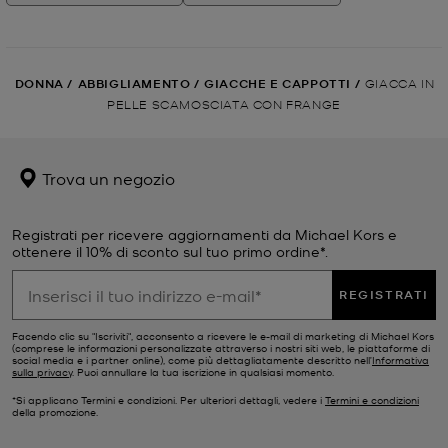
DONNA
/
ABBIGLIAMENTO
/
GIACCHE E CAPPOTTI
/
GIACCA IN
PELLE SCAMOSCIATA CON FRANGE
Trova un negozio
Registrati per ricevere aggiornamenti da Michael Kors e
ottenere il 10% di sconto sul tuo primo ordine*.
REGISTRATI
Facendo clic su "Iscriviti", acconsento a ricevere le e-mail di marketing di Michael Kors
(comprese le informazioni personalizzate attraverso i nostri siti web, le piattaforme di
social media e i partner online), come più dettagliatamente descritto nell’
Informativa
sulla privacy
. Puoi annullare la tua iscrizione in qualsiasi momento.
*Si applicano Termini e condizioni. Per ulteriori dettagli, vedere i
Termini e condizioni
della promozione.