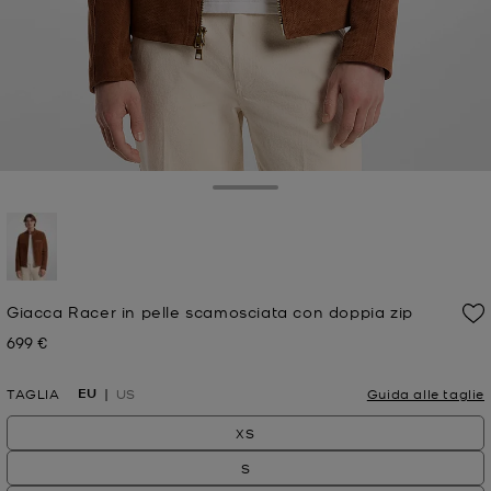
Toggle Drawer
selezionato
Giacca Racer in pelle scamosciata con doppia zip
699 €
Prezzo attuale
EU
TAGLIA
US
Guida alle taglie
XS
S