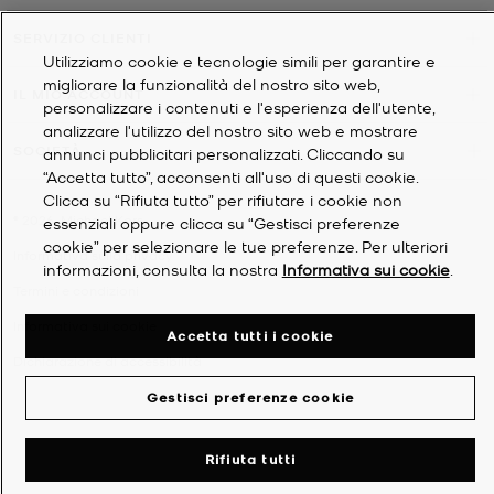
SERVIZIO CLIENTI
Utilizziamo cookie e tecnologie simili per garantire e
migliorare la funzionalità del nostro sito web,
IL MIO ACCOUNT
personalizzare i contenuti e l'esperienza dell'utente,
analizzare l'utilizzo del nostro sito web e mostrare
SOCIETÀ
annunci pubblicitari personalizzati. Cliccando su
“Accetta tutto”, acconsenti all'uso di questi cookie.
Clicca su “Rifiuta tutto” per rifiutare i cookie non
©
2026
Michael Kors
essenziali oppure clicca su “Gestisci preferenze
cookie” per selezionare le tue preferenze. Per ulteriori
Informativa sulla privacy
informazioni, consulta la nostra
Informativa sui cookie
.
Termini e condizioni
Informativa sui cookie
Accetta tutti i cookie
Dichiarazione di accessibilità
Gestisci preferenze cookie
Rifiuta tutti