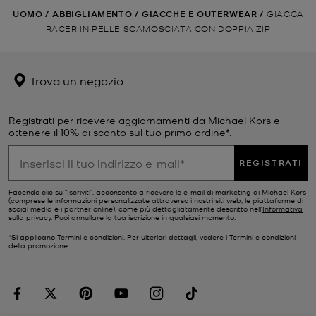
UOMO
/
ABBIGLIAMENTO
/
GIACCHE E OUTERWEAR
/
GIACCA
RACER IN PELLE SCAMOSCIATA CON DOPPIA ZIP
Trova un negozio
Registrati per ricevere aggiornamenti da Michael Kors e
ottenere il 10% di sconto sul tuo primo ordine*.
REGISTRATI
Facendo clic su "Iscriviti", acconsento a ricevere le e-mail di marketing di Michael Kors
(comprese le informazioni personalizzate attraverso i nostri siti web, le piattaforme di
social media e i partner online), come più dettagliatamente descritto nell’
Informativa
sulla privacy
. Puoi annullare la tua iscrizione in qualsiasi momento.
*Si applicano Termini e condizioni. Per ulteriori dettagli, vedere i
Termini e condizioni
della promozione.