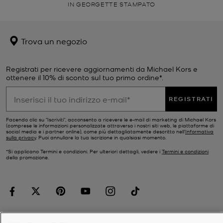
IN GEORGETTE STAMPATO
Trova un negozio
Registrati per ricevere aggiornamenti da Michael Kors e
ottenere il 10% di sconto sul tuo primo ordine*.
REGISTRATI
Facendo clic su "Iscriviti", acconsento a ricevere le e-mail di marketing di Michael Kors
(comprese le informazioni personalizzate attraverso i nostri siti web, le piattaforme di
social media e i partner online), come più dettagliatamente descritto nell’
Informativa
sulla privacy
. Puoi annullare la tua iscrizione in qualsiasi momento.
*Si applicano Termini e condizioni. Per ulteriori dettagli, vedere i
Termini e condizioni
della promozione.