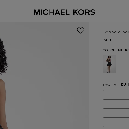
Gonna a pall
150 €
Prezzo attual
NERO
COLORE
selezionat
EU
TAGLIA