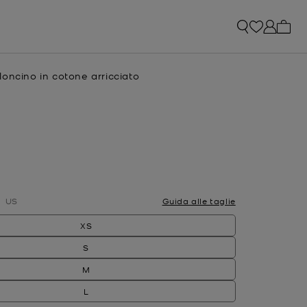
0 arti
oncino in cotone arricciato
e
o
US
Guida alle taglie
XS
S
M
L