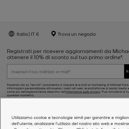
Italia | IT €
Trova un negozio
Registrati per ricevere aggiornamenti da Micha
ottenere il 10% di sconto sul tuo primo ordine*.
R
Facendo clic su "Iscriviti", acconsento a ricevere le e-mail di marketing di Michael Kor
informazioni personalizzate attraverso i nostri siti web, le piattaforme di social media e
come più dettagliatamente descritto nell’
Informativa sulla privacy
. Puoi annullare la tu
qualsiasi momento.
*Si applicano Termini e condizioni. Per ulteriori dettagli, vedere i
Termini e condizioni
del
Utilizziamo cookie e tecnologie simili per garantire e miglior
dell'utente, analizzare l'utilizzo del nostro sito web e mostr