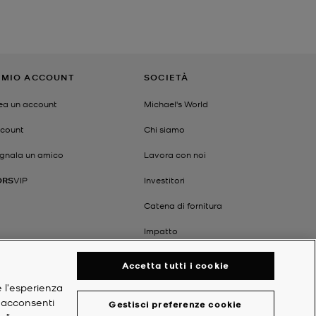
L MIO ACCOUNT
SOCIETÀ
ea un account
Michael's World
count
Chi siamo
gnala un amico
Lavora con noi
ORS
VIP
Investitori
Catena di fornitura
Impatto
Accetta tutti i cookie
e l'esperienza
, acconsenti
Gestisci preferenze cookie