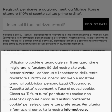
Registrati per ricevere aggiornamenti da Michael Kors e
ottenere il 10% di sconto sul tuo primo ordine*.
REGISTRATI
Facendo clic su "Iscriviti", acconsento a ricevere le e-mail di marketing di Michael Kors
(comprese le informazioni personalizzate attraverso i nostri siti web, le piattaforme di
social media e i partner online), come più dettagliatamente descritto nell’
Informativa
sulla privacy
. Puoi annullare la tua iscrizione in qualsiasi momento.
*Si applicano Termini e condizioni. Per ulteriori dettagli, vedere i
Termini e condizioni
della promozione.
Utilizziamo cookie e tecnologie simili per garantire e
migliorare la funzionalità del nostro sito web,
personalizzare i contenuti e l'esperienza dell'utente,
analizzare l'utilizzo del nostro sito web e mostrare
annunci pubblicitari personalizzati. Cliccando su
SERVIZIO CLIENTI
“Accetta tutto”, acconsenti all'uso di questi cookie.
Clicca su “Rifiuta tutto” per rifiutare i cookie non
essenziali oppure clicca su “Gestisci preferenze
IL MIO ACCOUNT
cookie” per selezionare le tue preferenze. Per ulteriori
informazioni, consulta la nostra
Informativa sui