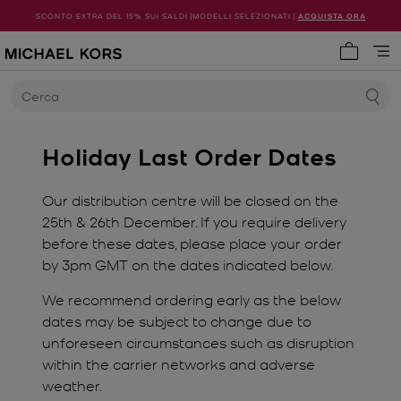
SCONTO EXTRA DEL 15% SUI SALDI |MODELLI SELEZIONATI |
ACQUISTA ORA
0 articol
Cerca
Holiday Last Order Dates
Our distribution centre will be closed on the
25th & 26th December. If you require delivery
before these dates, please place your order
by 3pm GMT on the dates indicated below.
We recommend ordering early as the below
dates may be subject to change due to
unforeseen circumstances such as disruption
within the carrier networks and adverse
weather.