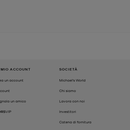
L MIO ACCOUNT
SOCIETÀ
ea un account
Michael's World
count
Chi siamo
gnala un amico
Lavora con noi
ORS
VIP
Investitori
Catena di fornitura