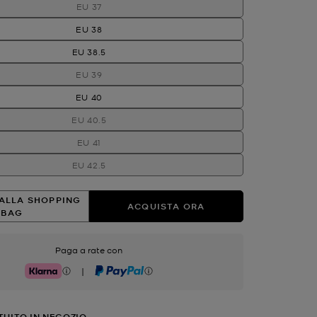
EU 37
EU 38
EU 38.5
EU 39
EU 40
EU 40.5
EU 41
EU 42.5
ALLA SHOPPING
ACQUISTA ORA
BAG
Paga a rate con
|
Klarna
PayPal
TUITO IN NEGOZIO