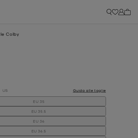
0 arti
lle Colby
e
attuale
ato
US
Guida alle taglie
EU 35
EU 35.5
EU 36
EU 36.5