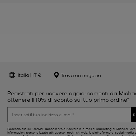
Italia | IT €
Trova un negozio
Registrati per ricevere aggiornamenti da Micha
ottenere il 10% di sconto sul tuo primo ordine*.
R
Facendo clic su "Iscriviti", acconsento a ricevere le e-mail di marketing di Michael Kor
informazioni personalizzate attraverso i nostri siti web, le piattaforme di social media e
come più dettagliatamente descritto nell’
Informativa sulla privacy
. Puoi annullare la tu