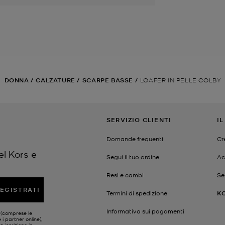
DONNA
/
CALZATURE
/
SCARPE BASSE
/
LOAFER IN PELLE COLBY
SERVIZIO CLIENTI
I
Domande frequenti
Cr
el Kors e
Segui il tuo ordine
Ac
Resi e cambi
Se
EGISTRATI
Termini di spedizione
K
Informativa sui pagamenti
s (comprese le
 i partner online),
a iscrizione in