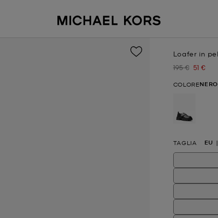
Loafer in pe
195 €
51 €
Prezzo inizial
Prezzo 
NERO
COLORE
selezion
EU
TAGLIA