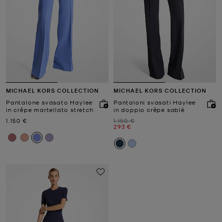
MICHAEL KORS COLLECTION
MICHAEL KORS COLLECTION
Pantalone svasato Haylee
Pantaloni svasati Haylee
in crêpe martellato stretch
in doppio crêpe sablé
Prezzo attuale
Prezzo iniziale
1.150 €
1.150 €
Prezzo attuale
293 €