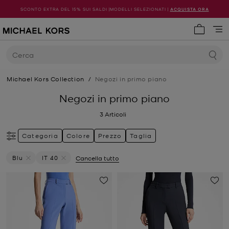
SCONTO EXTRA DEL 15% SUI SALDI |MODELLI SELEZIONATI |
ACQUISTA ORA
0 articol
Cerca
Michael Kors Collection
/
Negozi in primo piano
Negozi in primo piano
3
Articoli
Categoria
Colore
Prezzo
Taglia
Blu
IT 40
Cancella tutto
Elimina Filtri Attualmente Filtrato Per Colore: Blu
Elimina filtri Attualmente filtrato per Taglia: IT 40