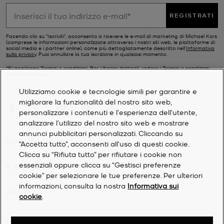
REGISTRATI
Facendo clic su "Iscriviti", acconsento a ricevere le e-mail di marketing di Michael Kors
(comprese le informazioni personalizzate attraverso i nostri siti web, le piattaforme di
social media e i partner online), come più dettagliatamente descritto nell’
Informativa
sulla privacy
. Puoi annullare la tua iscrizione in qualsiasi momento.
*Si applicano Termini e condizioni. Per ulteriori dettagli, vedere i
Termini e condizioni
della promozione.
Utilizziamo cookie e tecnologie simili per garantire e
migliorare la funzionalità del nostro sito web,
personalizzare i contenuti e l'esperienza dell'utente,
analizzare l'utilizzo del nostro sito web e mostrare
annunci pubblicitari personalizzati. Cliccando su
SERVIZIO CLIENTI
“Accetta tutto”, acconsenti all'uso di questi cookie.
Clicca su “Rifiuta tutto” per rifiutare i cookie non
essenziali oppure clicca su “Gestisci preferenze
IL MIO ACCOUNT
cookie” per selezionare le tue preferenze. Per ulteriori
informazioni, consulta la nostra
Informativa sui
SOCIETÀ
cookie
.
©
2026
Michael Kors