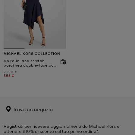
MICHAEL KORS COLLECTION
Abito in lana stretch
barathea double-face con
orlo a fazzoletto
Prezzo iniziale
2.190 €
Prezzo attuale
556 €
Trova un negozio
Registrati per ricevere aggiornamenti da Michael Kors e
ottenere il 10% di sconto sul tuo primo ordine*.