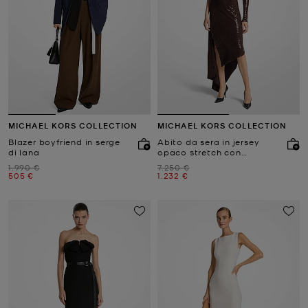
MICHAEL KORS COLLECTION
MICHAEL KORS COLLECTION
Blazer boyfriend in serge
Abito da sera in jersey
di lana
opaco stretch con
paillettes
Prezzo iniziale
Prezzo iniziale
1.990 €
7.250 €
Prezzo attuale
Prezzo attuale
505 €
1.232 €