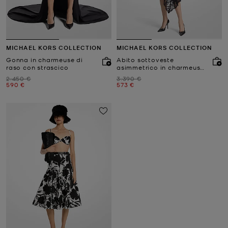
MICHAEL KORS COLLECTION
MICHAEL KORS COLLECTION
Gonna in charmeuse di
Abito sottoveste
raso con strascico
asimmetrico in charmeuse
di raso con dettagli in
Prezzo iniziale
Prezzo iniziale
2.450 €
3.390 €
pizzo
Prezzo attuale
Prezzo attuale
590 €
573 €