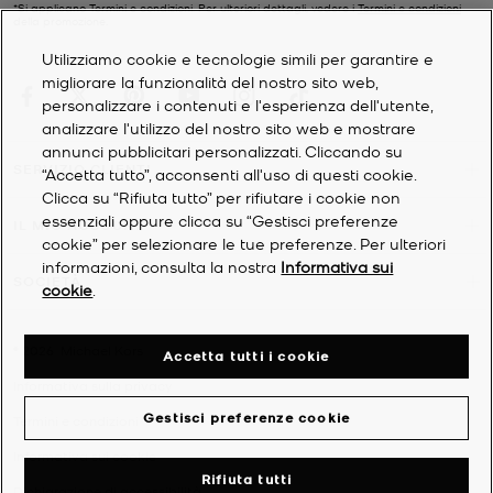
*Si applicano Termini e condizioni. Per ulteriori dettagli, vedere i
Termini e condizioni
della promozione.
Utilizziamo cookie e tecnologie simili per garantire e
migliorare la funzionalità del nostro sito web,
personalizzare i contenuti e l'esperienza dell'utente,
analizzare l'utilizzo del nostro sito web e mostrare
annunci pubblicitari personalizzati. Cliccando su
SERVIZIO CLIENTI
“Accetta tutto”, acconsenti all'uso di questi cookie.
Clicca su “Rifiuta tutto” per rifiutare i cookie non
essenziali oppure clicca su “Gestisci preferenze
IL MIO ACCOUNT
cookie” per selezionare le tue preferenze. Per ulteriori
informazioni, consulta la nostra
Informativa sui
SOCIETÀ
cookie
.
©
2026
Michael Kors
Accetta tutti i cookie
Informativa sulla privacy
Gestisci preferenze cookie
Termini e condizioni
Informativa sui cookie
Rifiuta tutti
Dichiarazione di accessibilità