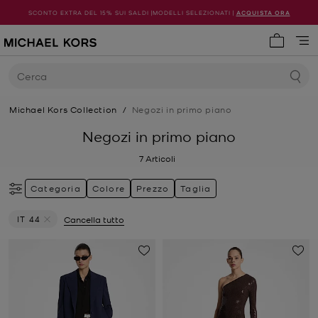
SCONTO EXTRA DEL 15% SUI SALDI |MODELLI SELEZIONATI |
ACQUISTA ORA
0 articol
Cerca
Michael Kors Collection
/
Negozi in primo piano
Negozi in primo piano
7
Articoli
Categoria
Colore
Prezzo
Taglia
IT 44
Cancella tutto
Elimina filtri Attualmente filtrato per Taglia: IT 44