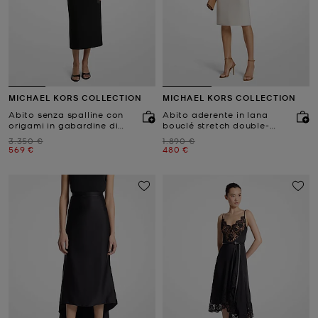
MICHAEL KORS COLLECTION
MICHAEL KORS COLLECTION
Abito senza spalline con
Abito aderente in lana
origami in gabardine di
bouclé stretch double-
lana
face
Prezzo iniziale
Prezzo iniziale
3.350 €
1.890 €
Prezzo attuale
Prezzo attuale
569 €
480 €