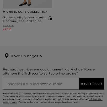
MICHAEL KORS COLLECTION
Gonna a vita bassa in seta
e cotone jacquard chiné
con motivo floreale
Prezzo iniziale
1.690 €
Prezzo attuale
429 €
Trova un negozio
Registrati per ricevere aggiornamenti da Michael Kors e
ottenere il 10% di sconto sul tuo primo ordine*.
REGISTRATI
Facendo clic su "Iscriviti", acconsento a ricevere le e-mail di marketing di Michael Kors
(comprese le informazioni personalizzate attraverso i nostri siti web, le piattaforme di
social media e i partner online), come più dettagliatamente descritto nell’
Informativa
sulla privacy
. Puoi annullare la tua iscrizione in qualsiasi momento.