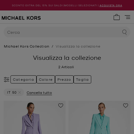
SCONTO EXTRA DEL 15% SUI SALDI |MODELLI SELEZIONATI |
ACQUISTA ORA
0 articol
Cerca
Michael Kors Collection
/
Visualizza la collezione
Visualizza la collezione
2
Articoli
Categoria
Colore
Prezzo
Taglia
IT 50
Cancella tutto
Elimina filtri Attualmente filtrato per Taglia: IT 50