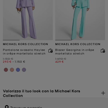
MICHAEL KORS COLLECTION
MICHAEL KORS COLLECTION
Pantalone svasato Haylee
Blazer Georgina in crêpe
in crêpe martellato stretch
martellato stretch
Prezzo iniziale
Prezzo iniziale
1.150 €
1.690 €
Prezzo attuale
a
Prezzo attuale
Prezzo attuale
293 €
-
1.150 €
429 €
Valorizza il tuo look con la Michael Kors
Collection
. 
Ogni stagione, Michael Kors lancia una speciale selezione di
abbigliamento firmato
da donna.
Michael Kors Collection
punta
Trova un negozio