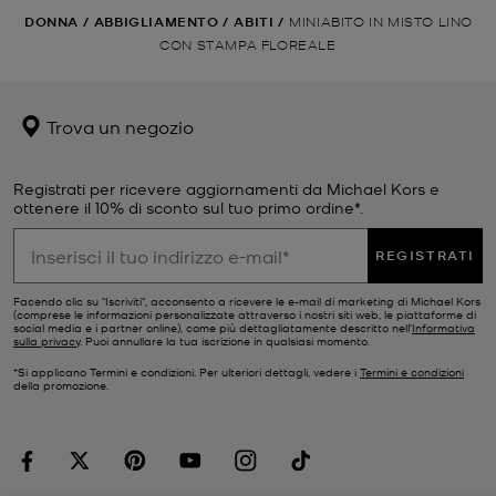
DONNA
/
ABBIGLIAMENTO
/
ABITI
/
MINIABITO IN MISTO LINO
CON STAMPA FLOREALE
Trova un negozio
Registrati per ricevere aggiornamenti da Michael Kors e
ottenere il 10% di sconto sul tuo primo ordine*.
REGISTRATI
Facendo clic su "Iscriviti", acconsento a ricevere le e-mail di marketing di Michael Kors
(comprese le informazioni personalizzate attraverso i nostri siti web, le piattaforme di
social media e i partner online), come più dettagliatamente descritto nell’
Informativa
sulla privacy
. Puoi annullare la tua iscrizione in qualsiasi momento.
*Si applicano Termini e condizioni. Per ulteriori dettagli, vedere i
Termini e condizioni
della promozione.