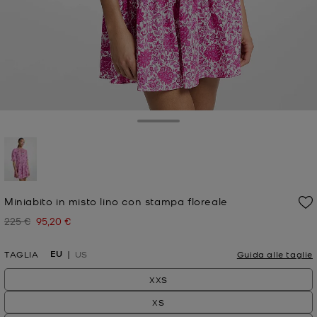
Toggle Drawer
selezionato
Miniabito in misto lino con stampa floreale
225 €
95,20 €
Prezzo iniziale
Prezzo attuale
EU
TAGLIA
US
Guida alle taglie
XXS
XS