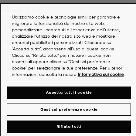
SERVIZIO CLIENTI
Utilizziamo cookie e tecnologie simili per garantire e
migliorare la funzionalità del nostro sito web,
IL MIO ACCOUNT
personalizzare i contenuti e l'esperienza dell'utente,
analizzare l'utilizzo del nostro sito web e mostrare
SOCIETÀ
annunci pubblicitari personalizzati. Cliccando su
“Accetta tutto”, acconsenti all'uso di questi cookie.
Clicca su “Rifiuta tutto” per rifiutare i cookie non
©
2026
Michael Kors
essenziali oppure clicca su “Gestisci preferenze
cookie” per selezionare le tue preferenze. Per ulteriori
Informativa sulla privacy
informazioni, consulta la nostra
Informativa sui cookie
.
Termini e condizioni
Informativa sui cookie
Accetta tutti i cookie
Dichiarazione di accessibilità
Gestisci preferenze cookie
Rifiuta tutti