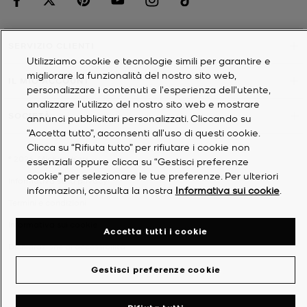
SERVIZIO CLIENTI
Utilizziamo cookie e tecnologie simili per garantire e
migliorare la funzionalità del nostro sito web,
IL MIO ACCOUNT
personalizzare i contenuti e l'esperienza dell'utente,
analizzare l'utilizzo del nostro sito web e mostrare
SOCIETÀ
annunci pubblicitari personalizzati. Cliccando su
“Accetta tutto”, acconsenti all'uso di questi cookie.
Clicca su “Rifiuta tutto” per rifiutare i cookie non
©
2026
Michael Kors
essenziali oppure clicca su “Gestisci preferenze
cookie” per selezionare le tue preferenze. Per ulteriori
Informativa sulla privacy
informazioni, consulta la nostra
Informativa sui cookie
.
Termini e condizioni
Informativa sui cookie
Accetta tutti i cookie
Dichiarazione di accessibilità
Gestisci preferenze cookie