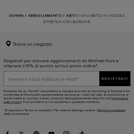
DONNA
/
ABBIGLIAMENTO
/
ABITI
/
MINIABITO IN VISCOSA
STRETCH CON BORCHIE
Trova un negozio
Registrati per ricevere aggiornamenti da Michael Kors e
ottenere il 10% di sconto sul tuo primo ordine*.
REGISTRATI
Facendo clic su "Iscriviti", acconsento a ricevere le e-mail di marketing di Michael Kors
(comprese le informazioni personalizzate attraverso i nostri siti web, le piattaforme di
social media e i partner online), come più dettagliatamente descritto nell’
Informativa
sulla privacy
. Puoi annullare la tua iscrizione in qualsiasi momento.
*Si applicano Termini e condizioni. Per ulteriori dettagli, vedere i
Termini e condizioni
della promozione.