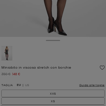
Toggle Drawer
selezionato
Miniabito in viscosa stretch con borchie
350 €
148 €
Prezzo iniziale
Prezzo attuale
EU
TAGLIA
US
Guida alle taglie
XXS
XS