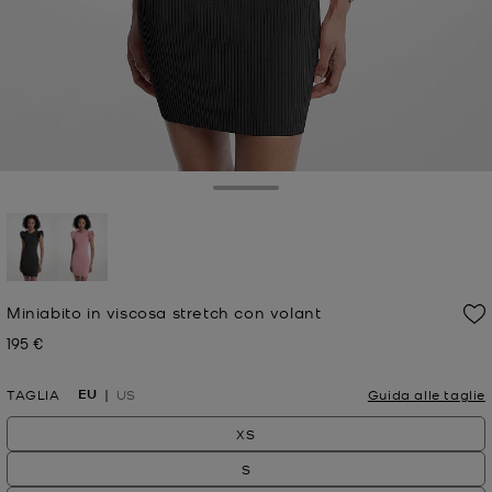
Toggle Drawer
selezionato
Miniabito in viscosa stretch con volant
195 €
Prezzo attuale
EU
TAGLIA
US
Guida alle taglie
XS
S