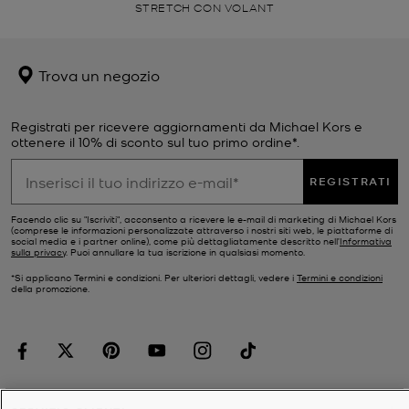
STRETCH CON VOLANT
Trova un negozio
Registrati per ricevere aggiornamenti da Michael Kors e
ottenere il 10% di sconto sul tuo primo ordine*.
REGISTRATI
Facendo clic su "Iscriviti", acconsento a ricevere le e-mail di marketing di Michael Kors
(comprese le informazioni personalizzate attraverso i nostri siti web, le piattaforme di
social media e i partner online), come più dettagliatamente descritto nell’
Informativa
sulla privacy
. Puoi annullare la tua iscrizione in qualsiasi momento.
*Si applicano Termini e condizioni. Per ulteriori dettagli, vedere i
Termini e condizioni
della promozione.