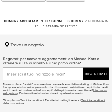
DONNA
/
ABBIGLIAMENTO
/
GONNE E SHORTS
/
MINIGONNA IN
PELLE STAMPA SERPENTE
Trova un negozio
Registrati per ricevere aggiornamenti da Michael Kors e
ottenere il 10% di sconto sul tuo primo ordine*.
REGISTRATI
Facendo clic su "Iscriviti", acconsento a ricevere le e-mail di marketing di Michael Kors
(comprese le informazioni personalizzate attraverso i nostri siti web, le piattaforme di
social media e i partner online), come più dettagliatamente descritto nell’
Informativa
sulla privacy
. Puoi annullare la tua iscrizione in qualsiasi momento.
*Si applicano Termini e condizioni. Per ulteriori dettagli, vedere i
Termini e condizioni
della promozione.