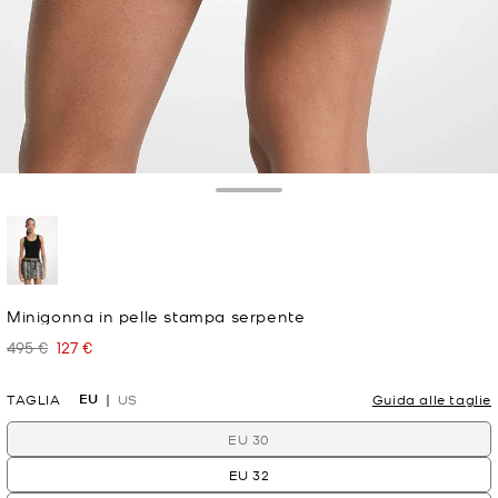
Toggle Drawer
selezionato
Minigonna in pelle stampa serpente
495 €
127 €
Prezzo iniziale
Prezzo attuale
EU
TAGLIA
US
Guida alle taglie
EU 30
EU 32