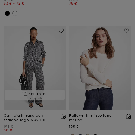
Prezzo attuale
a
Prezzo attuale
Prezzo attuale
53 €
-
72 €
75 €
RICHIESTO.
5 acquisti
Camicia in raso con
Pullover in misto lana
stampa logo MK2000
merino
Prezzo iniziale
Prezzo attuale
195 €
195 €
Prezzo attuale
80 €