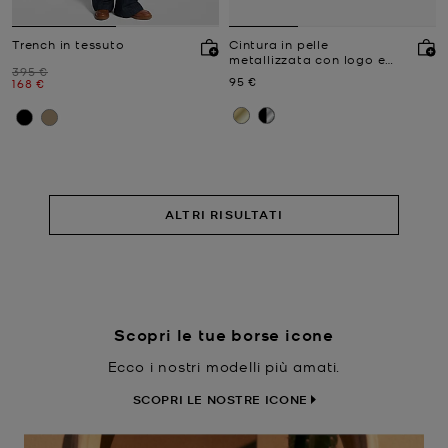
Trench in tessuto
Cintura in pelle
metallizzata con logo e
Prezzo iniziale
395 €
pavé
Prezzo attuale
95 €
Prezzo attuale
168 €
ALTRI RISULTATI
Scopri le tue borse icone
Ecco i nostri modelli più amati.
SCOPRI LE NOSTRE ICONE