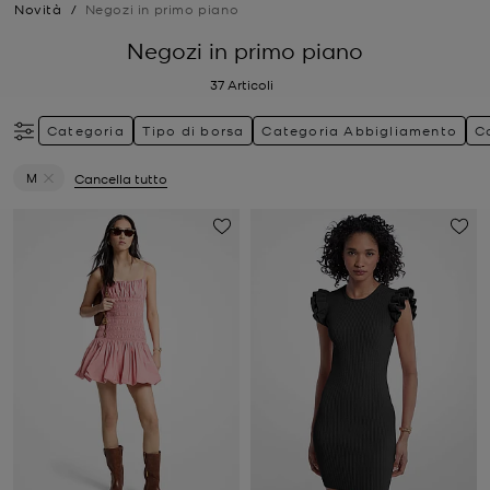
Novità
/
Negozi in primo piano
Negozi in primo piano
37
Articoli
Categoria
Tipo di borsa
Categoria Abbigliamento
C
M
Cancella tutto
Elimina filtri Attualmente filtrato per Taglia: M