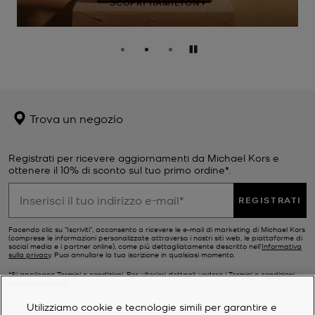
SCOPRI HAMILTON
Pausa
Trova un negozio
Registrati per ricevere aggiornamenti da Michael Kors e
ottenere il 10% di sconto sul tuo primo ordine*.
REGISTRATI
Facendo clic su "Iscriviti", acconsento a ricevere le e-mail di marketing di Michael Kors
(comprese le informazioni personalizzate attraverso i nostri siti web, le piattaforme di
social media e i partner online), come più dettagliatamente descritto nell’
Informativa
sulla privacy
. Puoi annullare la tua iscrizione in qualsiasi momento.
*Si applicano Termini e condizioni. Per ulteriori dettagli, vedere i
Termini e condizioni
della promozione.
Utilizziamo cookie e tecnologie simili per garantire e