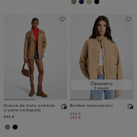
RICHIESTO.
5 acquisti
Giacca da moto oversize
Bomber scamosciato
in pelle increspata
Prezzo iniziale
595 €
Prezzo attuale
895 €
Prezzo attuale
253 €