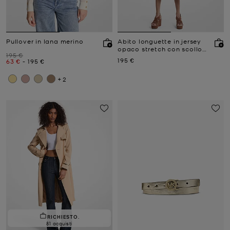
Pullover in lana merino
Abito longuette in jersey
opaco stretch con scollo
Prezzo iniziale
195 €
all'americana
Prezzo attuale
195 €
Prezzo attuale
a
Prezzo attuale
63 €
-
195 €
+2
RICHIESTO.
81 acquisti