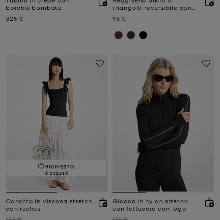
borchie bombate
triangolo reversibile con
logo
Prezzo attuale
Prezzo attuale
325 €
95 €
RICHIESTO.
6 acquisti
Canotta in viscosa stretch
Giacca in nylon stretch
con ruches
con fettuccia con logo
Prezzo iniziale
Prezzo iniziale
125 €
175 €