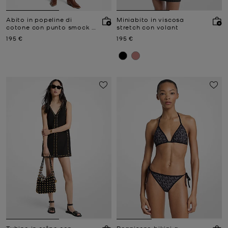
Abito in popeline di
Miniabito in viscosa
cotone con punto smock e
stretch con volant
gonna a palloncino
Prezzo attuale
Prezzo attuale
195 €
195 €
Tubino in crêpe con
Reggiseno bikini a