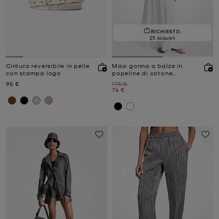
RICHIESTO.
25 acquisti
Cintura reversibile in pelle
Maxi gonna a balze in
con stampa logo
popeline di cotone
arricciato
Prezzo attuale
Prezzo iniziale
95 €
175 €
Prezzo attuale
76 €