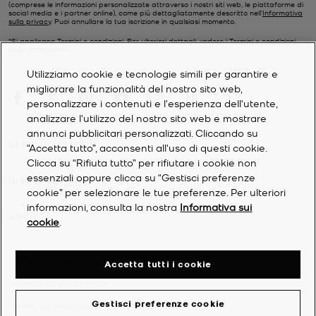
(comprese le informazioni personalizzate attraverso i nostri siti web, le piattaforme di
social media e i partner online), come più dettagliatamente descritto nell’
Informativa
sulla privacy
. Puoi annullare la tua iscrizione in qualsiasi momento.
*Si applicano Termini e condizioni. Per ulteriori dettagli, vedere i
Termini e condizioni
della promozione.
Utilizziamo cookie e tecnologie simili per garantire e
migliorare la funzionalità del nostro sito web,
personalizzare i contenuti e l'esperienza dell'utente,
analizzare l'utilizzo del nostro sito web e mostrare
annunci pubblicitari personalizzati. Cliccando su
SERVIZIO CLIENTI
“Accetta tutto”, acconsenti all'uso di questi cookie.
Clicca su “Rifiuta tutto” per rifiutare i cookie non
essenziali oppure clicca su “Gestisci preferenze
IL MIO ACCOUNT
cookie” per selezionare le tue preferenze. Per ulteriori
informazioni, consulta la nostra
Informativa sui
SOCIETÀ
cookie
.
©
2026
Michael Kors
Accetta tutti i cookie
Informativa sulla privacy
Gestisci preferenze cookie
Termini e condizioni