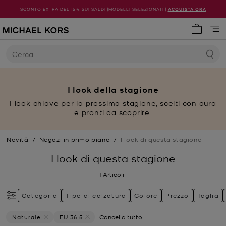
SCONTO EXTRA DEL 15% SUI SALDI |MODELLI SELEZIONATI |
ACQUISTA ORA
0 articol
Cerca
I look della stagione
I look chiave per la prossima stagione, scelti con cura
e pronti da scoprire.
Novità
/
Negozi in primo piano
/
I look di questa stagione
I look di questa stagione
1
Articoli
Categoria
Tipo di calzatura
Colore
Prezzo
Taglia
Naturale
EU 36.5
Cancella tutto
Elimina Filtri Attualmente Filtrato Per Colore: Naturale
Elimina filtri Attualmente filtrato per Taglia: E