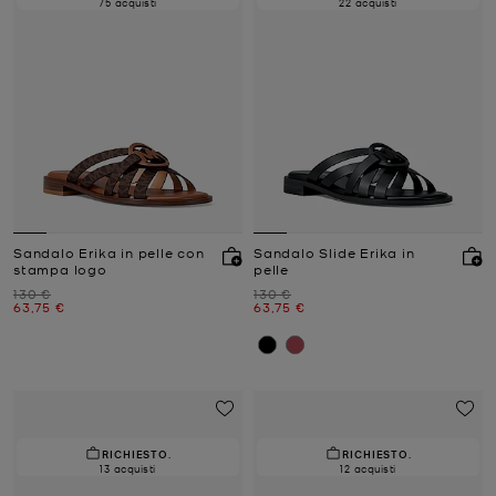
75 acquisti
22 acquisti
Sandalo Erika in pelle con
Sandalo Slide Erika in
stampa logo
pelle
Prezzo iniziale
Prezzo iniziale
130 €
130 €
Prezzo attuale
Prezzo attuale
63,75 €
63,75 €
RICHIESTO.
RICHIESTO.
13 acquisti
12 acquisti