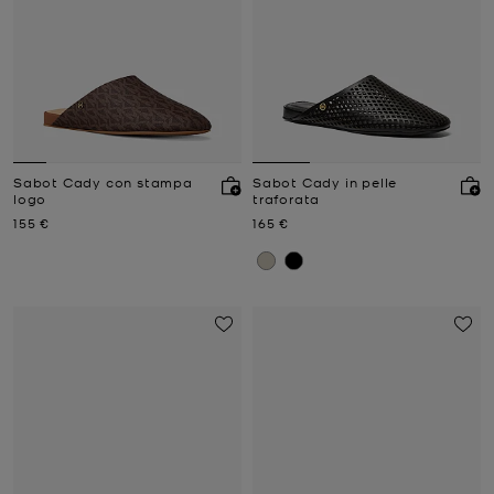
Sabot Cady con stampa
Sabot Cady in pelle
logo
traforata
Prezzo attuale
Prezzo attuale
155 €
165 €