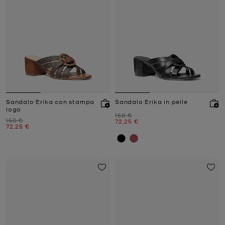
Sandalo Erika con stampa
Sandalo Erika in pelle
logo
Prezzo iniziale
150 €
Prezzo iniziale
150 €
Prezzo attuale
72,25 €
Prezzo attuale
72,25 €