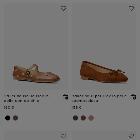
Ballerina Nellie Flex in
Ballerina Piper Flex in pelle
pelle con borchie
scamosciata
Prezzo attuale
Prezzo attuale
150 €
135 €