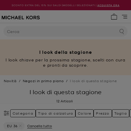
SCONTO EXTRA DEL 15% SUI SALDI |MODELLI SELEZIONATI |
ACQUISTA ORA
0 articol
Cerca
I look della stagione
I look chiave per la prossima stagione, scelti con cura
e pronti da scoprire.
Novità
/
Negozi in primo piano
/
I look di questa stagione
I look di questa stagione
12
Articoli
Categoria
Tipo di calzatura
Colore
Prezzo
Taglia
EU 36
Cancella tutto
Elimina filtri Attualmente filtrato per Taglia: EU 36