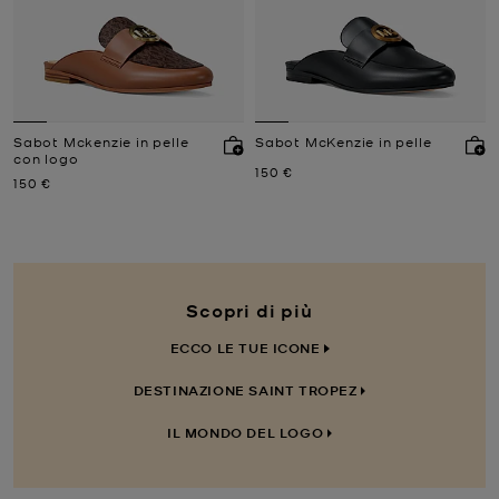
Sabot Mckenzie in pelle
Sabot McKenzie in pelle
con logo
Prezzo attuale
150 €
Prezzo attuale
150 €
Scopri di più
ECCO LE TUE ICONE
DESTINAZIONE SAINT TROPEZ
IL MONDO DEL LOGO