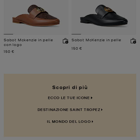
Sabot Mckenzie in pelle
Sabot McKenzie in pelle
con logo
Prezzo attuale
150 €
Prezzo attuale
150 €
Scopri di più
ECCO LE TUE ICONE
DESTINAZIONE SAINT TROPEZ
IL MONDO DEL LOGO