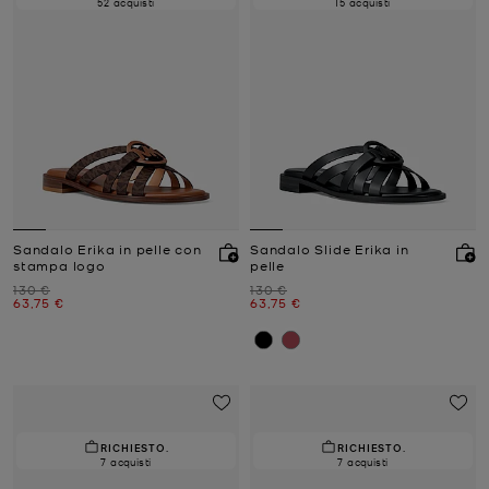
52 acquisti
15 acquisti
Sandalo Erika in pelle con
Sandalo Slide Erika in
stampa logo
pelle
Prezzo iniziale
Prezzo iniziale
130 €
130 €
Prezzo attuale
Prezzo attuale
63,75 €
63,75 €
RICHIESTO.
RICHIESTO.
7 acquisti
7 acquisti