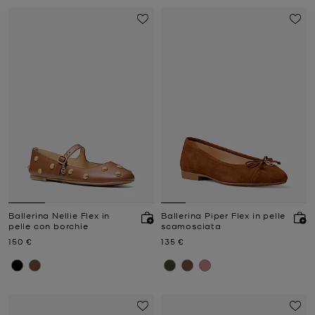
Ballerina Nellie Flex in
Ballerina Piper Flex in pelle
pelle con borchie
scamosciata
Prezzo attuale
Prezzo attuale
150 €
135 €