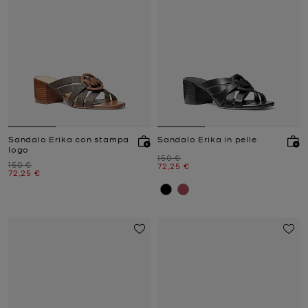
Sandalo Erika con stampa
Sandalo Erika in pelle
logo
Prezzo iniziale
150 €
Prezzo iniziale
150 €
Prezzo attuale
72,25 €
Prezzo attuale
72,25 €