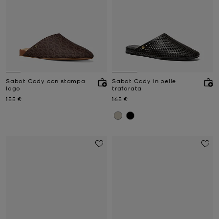
Sabot Cady con stampa
Sabot Cady in pelle
logo
traforata
Prezzo attuale
Prezzo attuale
155 €
165 €