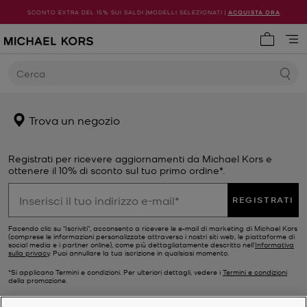
SCONTO EXTRA DEL 15% SUI SALDI |MODELLI SELEZIONATI |
ACQUISTA ORA
0 articol
Cerca
Trova un negozio
Registrati per ricevere aggiornamenti da Michael Kors e
ottenere il 10% di sconto sul tuo primo ordine*.
REGISTRATI
Facendo clic su "Iscriviti", acconsento a ricevere le e-mail di marketing di Michael Kors
(comprese le informazioni personalizzate attraverso i nostri siti web, le piattaforme di
social media e i partner online), come più dettagliatamente descritto nell’
Informativa
sulla privacy
. Puoi annullare la tua iscrizione in qualsiasi momento.
*Si applicano Termini e condizioni. Per ulteriori dettagli, vedere i
Termini e condizioni
della promozione.