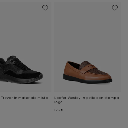
Trevor in materiale misto
Loafer Wesley in pelle con stampa
logo
ttuale
Prezzo attuale
175 €