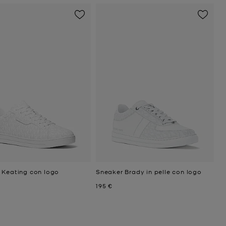
 Keating con logo
Sneaker Brady in pelle con logo
ttuale
Prezzo attuale
195 €