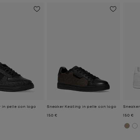
 in pelle con logo
Sneaker Keating in pelle con logo
Sneaker
e
Prezzo attuale
Prezzo a
150 €
150 €