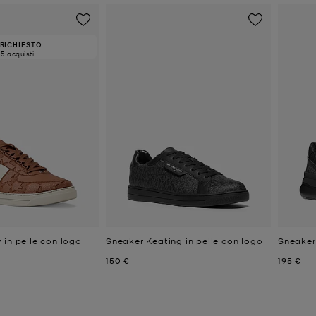
RICHIESTO.
15 acquisti
 in pelle con logo
Sneaker Keating in pelle con logo
Sneaker 
Prezzo attuale
Prezzo a
150 €
195 €
e
attuale