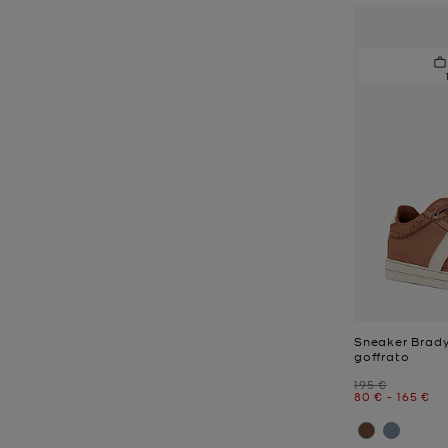
Sneaker Brady
goffrato
Prezzo iniziale
195 €
Prezzo attual
a
Prezzo 
80 €
-
165 €