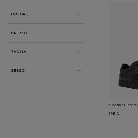
COLORE
PREZZO
APPLICATO
TAGLIA
SESSO
Sneaker Brady
Prezzo attual
195 €